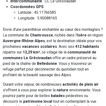
Intercommunalité
: CC Le Grésivaudan
Coordonnées GPS
:
Latitude : 45.11766585
Longitude : 5.90088165
Envie d'une parenthèse enchantée au cœur des montagnes ?
La commune de
Chamrousse
, nichée dans l'
Isère
en région
Auvergne-Rhône-Alpes
, est la destination idéale pour vos
prochaines
vacances scolaires
. Avec ses
412 habitants
répartis sur
13,29 km²
, ce village de la
communauté de
communes Le Grésivaudan
offre un cadre préservé au
pied de la chaîne de
Belledonne
. Vous y trouverez un
refuge parfait pour déconnecter du quotidien tout en
profitant de la beauté sauvage des Alpes.
Durant votre séjour, de nombreuses
activités de plein air
s'offrent à vous pour explorer la
nature
environnante. Vous
pourrez partir pour de belles
balades
pédestres ou
découvrir le
patrimoine local
tout en contemplant la vue