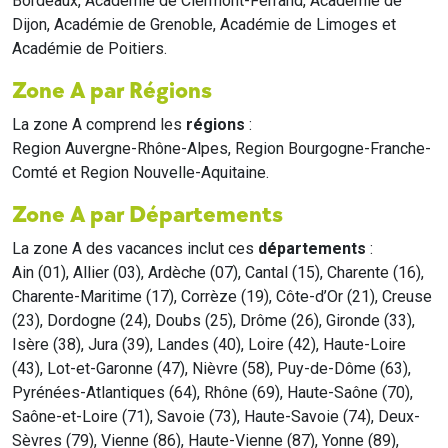
Bordeaux, Académie de Clermont-Ferrand, Académie de
Dijon, Académie de Grenoble, Académie de Limoges et
Académie de Poitiers.
Zone A par Régions
La zone A comprend les
régions
:
Region Auvergne-Rhône-Alpes, Region Bourgogne-Franche-
Comté et Region Nouvelle-Aquitaine.
Zone A par Départements
La zone A des vacances inclut ces
départements
:
Ain (01), Allier (03), Ardèche (07), Cantal (15), Charente (16),
Charente-Maritime (17), Corrèze (19), Côte-d’Or (21), Creuse
(23), Dordogne (24), Doubs (25), Drôme (26), Gironde (33),
Isère (38), Jura (39), Landes (40), Loire (42), Haute-Loire
(43), Lot-et-Garonne (47), Nièvre (58), Puy-de-Dôme (63),
Pyrénées-Atlantiques (64), Rhône (69), Haute-Saône (70),
Saône-et-Loire (71), Savoie (73), Haute-Savoie (74), Deux-
Sèvres (79), Vienne (86), Haute-Vienne (87), Yonne (89),