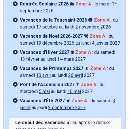
er
Rentrée Scolaire 2026 🎒
Zone A
: le mardi
1
septembre
2026
Vacances de la Toussaint 2026 🎃
Zone A
: du
samedi
17 octobre
au lundi
2 novembre
2026
Vacances de Noël 2026-2027 🎅
Zone A
: du
samedi
19 décembre
2026 au lundi
4 janvier
2027
Vacances d’Hiver 2027 ❄️
Zone A
: du samedi
er
13 février
au lundi
1
mars
2027
Vacances de Printemps 2027 🌷
Zone A
: du
samedi
10 avril
au lundi
26 avril
2027
Pont de l’Ascension 2027 ✝️
Zone A
: du
mercredi
5 mai
au lundi
10 mai
2027
Vacances d’Été 2027 ☀️
Zone A
: du samedi
3
juillet
au jeudi
2 septembre 2027
Le début des vacances
a lieu après le dernier