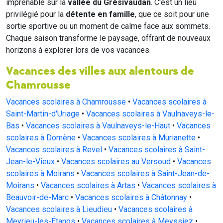
imprenable sur la
vallée du Grésivaudan
. C'est un lieu
privilégié pour la
détente en famille
, que ce soit pour une
sortie sportive ou un moment de calme face aux sommets.
Chaque saison transforme le paysage, offrant de nouveaux
horizons à explorer lors de vos vacances.
Vacances des villes aux alentours de
Chamrousse
Vacances scolaires à Chamrousse
•
Vacances scolaires à
Saint-Martin-d'Uriage
•
Vacances scolaires à Vaulnaveys-le-
Bas
•
Vacances scolaires à Vaulnaveys-le-Haut
•
Vacances
scolaires à Domène
•
Vacances scolaires à Murianette
•
Vacances scolaires à Revel
•
Vacances scolaires à Saint-
Jean-le-Vieux
•
Vacances scolaires au Versoud
•
Vacances
scolaires à Moirans
•
Vacances scolaires à Saint-Jean-de-
Moirans
•
Vacances scolaires à Artas
•
Vacances scolaires à
Beauvoir-de-Marc
•
Vacances scolaires à Châtonnay
•
Vacances scolaires à Lieudieu
•
Vacances scolaires à
Meyrieu-les-Étangs
•
Vacances scolaires à Meyssiez
•