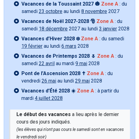
Vacances de la Toussaint 2027 🎃
Zone A
: du
samedi
23 octobre
au lundi
8 novembre
2027
Vacances de Noël 2027-2028 🎅
Zone A
: du
samedi
18 décembre
2027 au lundi
3 janvier
2028
Vacances d’Hiver 2028 ❄️
Zone A
: du samedi
19 février
au lundi
6 mars
2028
Vacances de Printemps 2028 🌷
Zone A
: du
samedi
22 avril
au mardi
9 mai
2028
Pont de l’Ascension 2028 ✝️
Zone A
: du
vendredi
26 mai
au lundi
29 mai
2028
Vacances d’Été 2028 ☀️
Zone A
: à partir du
mardi
4 juillet 2028
Le début des vacances
a lieu après le dernier
cours des jours indiqués.
(les élèves qui n'ont pas cours le samedi sont en vacances
le vendredi soir)