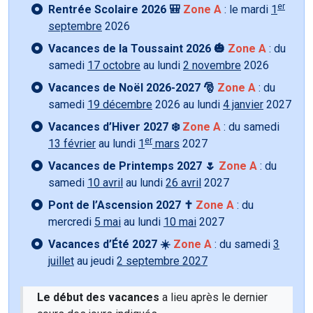
er
Rentrée Scolaire 2026 🎒
Zone A
: le mardi
1
septembre
2026
Vacances de la Toussaint 2026 🎃
Zone A
: du
samedi
17 octobre
au lundi
2 novembre
2026
Vacances de Noël 2026-2027 🎅
Zone A
: du
samedi
19 décembre
2026 au lundi
4 janvier
2027
Vacances d’Hiver 2027 ❄️
Zone A
: du samedi
er
13 février
au lundi
1
mars
2027
Vacances de Printemps 2027 🌷
Zone A
: du
samedi
10 avril
au lundi
26 avril
2027
Pont de l’Ascension 2027 ✝️
Zone A
: du
mercredi
5 mai
au lundi
10 mai
2027
Vacances d’Été 2027 ☀️
Zone A
: du samedi
3
juillet
au jeudi
2 septembre 2027
Le début des vacances
a lieu après le dernier