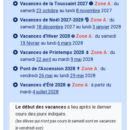
Vacances de la Toussaint 2027 🎃
Zone A
: du
samedi
23 octobre
au lundi
8 novembre
2027
Vacances de Noël 2027-2028 🎅
Zone A
: du
samedi
18 décembre
2027 au lundi
3 janvier
2028
Vacances d’Hiver 2028 ❄️
Zone A
: du samedi
19 février
au lundi
6 mars
2028
Vacances de Printemps 2028 🌷
Zone A
: du
samedi
22 avril
au mardi
9 mai
2028
Pont de l’Ascension 2028 ✝️
Zone A
: du
vendredi
26 mai
au lundi
29 mai
2028
Vacances d’Été 2028 ☀️
Zone A
: à partir du
mardi
4 juillet 2028
Le début des vacances
a lieu après le dernier
cours des jours indiqués.
(les élèves qui n'ont pas cours le samedi sont en vacances
le vendredi soir)