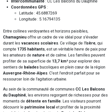
Intercommunalité
: CC Les Balcons du Dauphiné
Coordonnées GPS
:
Latitude : 45.6887269
Longitude : 5.16794135
Entre collines verdoyantes et horizons paisibles,
Chamagnieu
offre un cadre de vie idéal pour s'évader
durant les
vacances scolaires
. Ce village de l'
Isère
, qui
compte
1735 habitants
, est un véritable havre de paix pour
les amateurs de
nature
et de calme. Les familles peuvent
profiter de sa superficie de
13,7 km²
pour explorer des
sentiers de
balades
bucoliques en plein cœur de la région
Auvergne-Rhône-Alpes
. C'est l'endroit parfait pour se
ressourcer loin de l'agitation urbaine.
Au sein de la communauté de communes
CC Les Balcons
du Dauphiné
, les environs regorgent de richesses pour des
moments de
détente en famille
. Les visiteurs pourront
découvrir le
patrimoine local
et profiter de la proximité