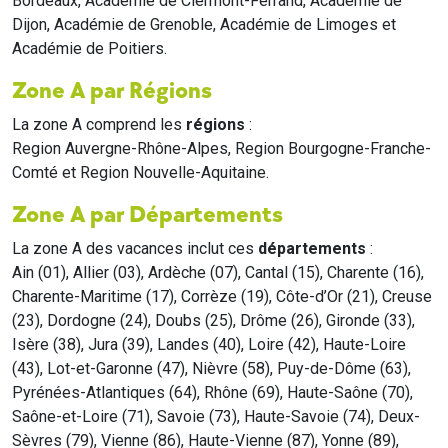
Bordeaux, Académie de Clermont-Ferrand, Académie de
Dijon, Académie de Grenoble, Académie de Limoges et
Académie de Poitiers.
Zone A par Régions
La zone A comprend les
régions
:
Region Auvergne-Rhône-Alpes, Region Bourgogne-Franche-
Comté et Region Nouvelle-Aquitaine.
Zone A par Départements
La zone A des vacances inclut ces
départements
:
Ain (01), Allier (03), Ardèche (07), Cantal (15), Charente (16),
Charente-Maritime (17), Corrèze (19), Côte-d’Or (21), Creuse
(23), Dordogne (24), Doubs (25), Drôme (26), Gironde (33),
Isère (38), Jura (39), Landes (40), Loire (42), Haute-Loire
(43), Lot-et-Garonne (47), Nièvre (58), Puy-de-Dôme (63),
Pyrénées-Atlantiques (64), Rhône (69), Haute-Saône (70),
Saône-et-Loire (71), Savoie (73), Haute-Savoie (74), Deux-
Sèvres (79), Vienne (86), Haute-Vienne (87), Yonne (89),