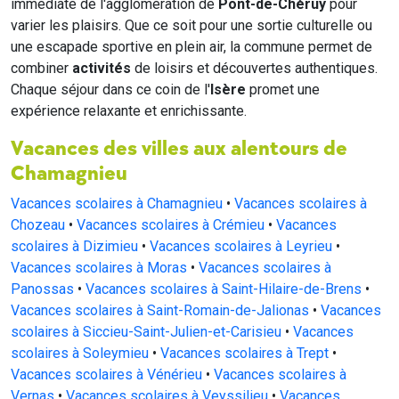
immédiate de l'agglomération de
Pont-de-Chéruy
pour
varier les plaisirs. Que ce soit pour une sortie culturelle ou
une escapade sportive en plein air, la commune permet de
combiner
activités
de loisirs et découvertes authentiques.
Chaque séjour dans ce coin de l'
Isère
promet une
expérience relaxante et enrichissante.
Vacances des villes aux alentours de
Chamagnieu
Vacances scolaires à Chamagnieu
•
Vacances scolaires à
Chozeau
•
Vacances scolaires à Crémieu
•
Vacances
scolaires à Dizimieu
•
Vacances scolaires à Leyrieu
•
Vacances scolaires à Moras
•
Vacances scolaires à
Panossas
•
Vacances scolaires à Saint-Hilaire-de-Brens
•
Vacances scolaires à Saint-Romain-de-Jalionas
•
Vacances
scolaires à Siccieu-Saint-Julien-et-Carisieu
•
Vacances
scolaires à Soleymieu
•
Vacances scolaires à Trept
•
Vacances scolaires à Vénérieu
•
Vacances scolaires à
Vernas
•
Vacances scolaires à Veyssilieu
•
Vacances