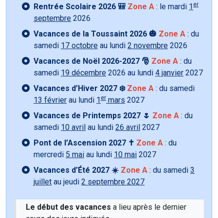
er
Rentrée Scolaire 2026 🎒
Zone A
: le mardi
1
septembre
2026
Vacances de la Toussaint 2026 🎃
Zone A
: du
samedi
17 octobre
au lundi
2 novembre
2026
Vacances de Noël 2026-2027 🎅
Zone A
: du
samedi
19 décembre
2026 au lundi
4 janvier
2027
Vacances d’Hiver 2027 ❄️
Zone A
: du samedi
er
13 février
au lundi
1
mars
2027
Vacances de Printemps 2027 🌷
Zone A
: du
samedi
10 avril
au lundi
26 avril
2027
Pont de l’Ascension 2027 ✝️
Zone A
: du
mercredi
5 mai
au lundi
10 mai
2027
Vacances d’Été 2027 ☀️
Zone A
: du samedi
3
juillet
au jeudi
2 septembre 2027
Le début des vacances
a lieu après le dernier