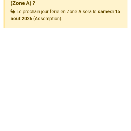
(Zone A) ?
Le prochain jour férié en Zone A sera le
samedi 15
août 2026
(Assomption).