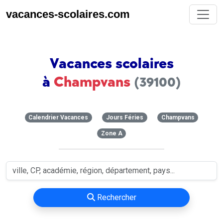
vacances-scolaires.com
Vacances scolaires
à
Champvans
(39100)
Calendrier Vacances
Jours Féries
Champvans
Zone A
Rechercher