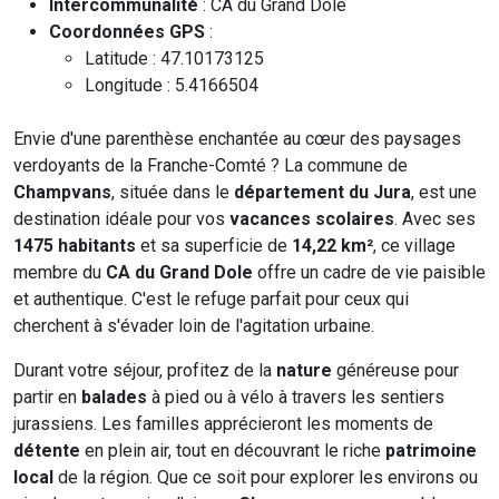
Intercommunalité
: CA du Grand Dole
Coordonnées GPS
:
Latitude : 47.10173125
Longitude : 5.4166504
Envie d'une parenthèse enchantée au cœur des paysages
verdoyants de la Franche-Comté ? La commune de
Champvans
, située dans le
département du Jura
, est une
destination idéale pour vos
vacances scolaires
. Avec ses
1475 habitants
et sa superficie de
14,22 km²
, ce village
membre du
CA du Grand Dole
offre un cadre de vie paisible
et authentique. C'est le refuge parfait pour ceux qui
cherchent à s'évader loin de l'agitation urbaine.
Durant votre séjour, profitez de la
nature
généreuse pour
partir en
balades
à pied ou à vélo à travers les sentiers
jurassiens. Les familles apprécieront les moments de
détente
en plein air, tout en découvrant le riche
patrimoine
local
de la région. Que ce soit pour explorer les environs ou