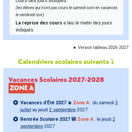
cours des jours indiqués.
(les élèves qui n'ont pas cours le samedi sont en vacances
le vendredi soir)
La reprise des cours
a lieu le matin des jours
indiqués.
Version tableau 2026-2027
Calendriers scolaires suivants
Vacances Scolaires 2027-2028
ZONE A
Vacances d’Été 2027 ☀️
Zone A
: du samedi
3
juillet
au jeudi
2 septembre
2027
Rentrée Scolaire 2027 🎒
Zone A
: le jeudi
2
septembre
2027