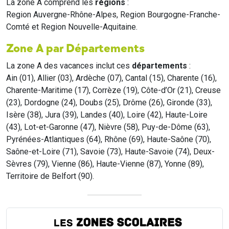
La zone A comprend les
régions
:
Region Auvergne-Rhône-Alpes, Region Bourgogne-Franche-
Comté et Region Nouvelle-Aquitaine.
Zone A par Départements
La zone A des vacances inclut ces
départements
:
Ain (01), Allier (03), Ardèche (07), Cantal (15), Charente (16),
Charente-Maritime (17), Corrèze (19), Côte-d’Or (21), Creuse
(23), Dordogne (24), Doubs (25), Drôme (26), Gironde (33),
Isère (38), Jura (39), Landes (40), Loire (42), Haute-Loire
(43), Lot-et-Garonne (47), Nièvre (58), Puy-de-Dôme (63),
Pyrénées-Atlantiques (64), Rhône (69), Haute-Saône (70),
Saône-et-Loire (71), Savoie (73), Haute-Savoie (74), Deux-
Sèvres (79), Vienne (86), Haute-Vienne (87), Yonne (89),
Territoire de Belfort (90).