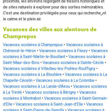
proximité, les environs regorgent de trésors historiques et
de sites naturels à explorer pour des sorties mémorables.
C'est une destination privilégiée pour ceux qui rechercheرnt
le calme et le plein air.
Vacances des villes aux alentours de
Champrepus
Vacances scolaires à Champrepus
•
Vacances scolaires à
Chérencé-le-Héron
•
Vacances scolaires à Fleury
•
Vacances
scolaires à Saint-Martin-le-Bouillant
•
Vacances scolaires à
Saint-Maur-des-Bois
•
Vacances scolaires à Sainte-Cécile
•
Vacances scolaires à Villedieu-les-Poêles-Rouffigny
•
Vacances scolaires à La Bloutière
•
Vacances scolaires à La
Chapelle-Cécelin
•
Vacances scolaires à La Colombe
•
Vacances scolaires à La Lande-d'Airou
•
Vacances scolaires
à La Trinité
•
Vacances scolaires à Bérigny
•
Vacances
scolaires à Montrabot
•
Vacances scolaires à Saint-Germain-
d'Elle
•
Vacances scolaires à Saint-Jean-d'Elle
•
Vacances
scolaires à Saint-Pierre-de-Semilly
•
Vacances scolaires à