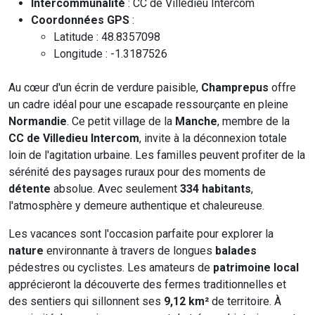
Intercommunalité
: CC de Villedieu Intercom
Coordonnées GPS
:
Latitude : 48.8357098
Longitude : -1.3187526
Au cœur d'un écrin de verdure paisible,
Champrepus
offre
un cadre idéal pour une escapade ressourçante en pleine
Normandie
. Ce petit village de la
Manche
, membre de la
CC de Villedieu Intercom
, invite à la déconnexion totale
loin de l'agitation urbaine. Les familles peuvent profiter de la
sérénité des paysages ruraux pour des moments de
détente
absolue. Avec seulement
334 habitants
,
l'atmosphère y demeure authentique et chaleureuse.
Les vacances sont l'occasion parfaite pour explorer la
nature
environnante à travers de longues
balades
pédestres ou cyclistes. Les amateurs de
patrimoine local
apprécieront la découverte des fermes traditionnelles et
des sentiers qui sillonnent ses
9,12 km²
de territoire. À