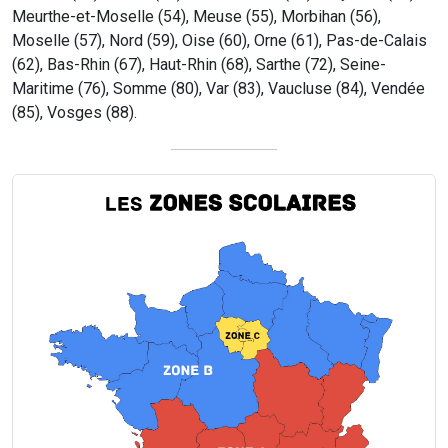
Meurthe-et-Moselle (54), Meuse (55), Morbihan (56),
Moselle (57), Nord (59), Oise (60), Orne (61), Pas-de-Calais
(62), Bas-Rhin (67), Haut-Rhin (68), Sarthe (72), Seine-
Maritime (76), Somme (80), Var (83), Vaucluse (84), Vendée
(85), Vosges (88).