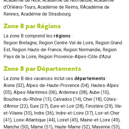
Académie de Nice, Académie de Normandie, Académie
d'Orléans-Tours, Académie de Reims, RAcadémie de
Rennes, Académie de Strasbourg.
Zone B par Régions
La zone B comprend les
régions
:
Region Bretagne, Region Centre-Val de Loire, Region Grand
Est, Region Hauts-de-France, Region Normandie, Region
Pays de la Loire, Region Provence-Alpes-Côte d’Azur.
Zone B par Départements
La zone B des vacances inclut ces
départements
:
Aisne (02), Alpes-de-Haute-Provence (04), Hautes-Alpes
(05), Alpes-Maritimes (06), Ardennes (08), Aube (10),
Bouches-du-Rhône (13), Calvados (14), Cher (18), Côtes-
d’Armor (22), Eure (27), Eure-et-Loir (28), Finistère (29), Ille-
et-Vilaine (35), Indre (36), Indre-et-Loire (37), Loir-et-Cher
(41), Loire-Atlantique (44), Loiret (45), Maine-et-Loire (49),
Manche (50), Marne (51), Haute-Marne (52), Mayenne (53),