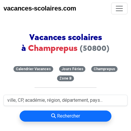
vacances-scolaires.com
Vacances scolaires
à
Champrepus
(50800)
Calendrier Vacances
Jours Féries
Champrepus
Zone B
Rechercher