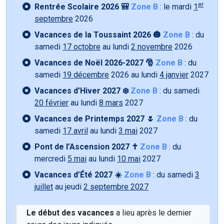
er
Rentrée Scolaire 2026 🎒
Zone B
: le mardi
1
septembre
2026
Vacances de la Toussaint 2026 🎃
Zone B
: du
samedi
17 octobre
au lundi
2 novembre
2026
Vacances de Noël 2026-2027 🎅
Zone B
: du
samedi
19 décembre
2026 au lundi
4 janvier
2027
Vacances d’Hiver 2027 ❄️
Zone B
: du samedi
20 février
au lundi
8 mars
2027
Vacances de Printemps 2027 🌷
Zone B
: du
samedi
17 avril
au lundi
3 mai
2027
Pont de l’Ascension 2027 ✝️
Zone B
: du
mercredi
5 mai
au lundi
10 mai
2027
Vacances d’Été 2027 ☀️
Zone B
: du samedi
3
juillet
au jeudi
2 septembre 2027
Le début des vacances
a lieu après le dernier