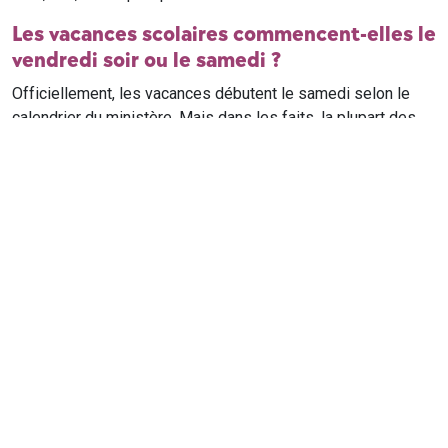
Les vacances scolaires commencent-elles le
vendredi soir ou le samedi ?
Officiellement, les vacances débutent le samedi selon le
calendrier du ministère. Mais dans les faits, la plupart des
élèves qui n'ont pas cours le samedi sont en vacances dès
le vendredi soir après leur dernier cours. Il est conseillé de
vérifier avec l'établissement scolaire si des cours ont lieu le
samedi matin.
Où trouver le calendrier scolaire officiel ?
Le calendrier scolaire officiel est publié sur le site du
ministère de l'Education nationale
. Les dates présentées sur
ce site reprennent les données officielles pour les années
scolaires en cours et à venir, pour chaque zone et chaque
ville de France.