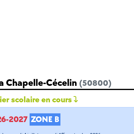
La Chapelle-Cécelin
(50800)
er scolaire en cours
026-2027
ZONE B
er