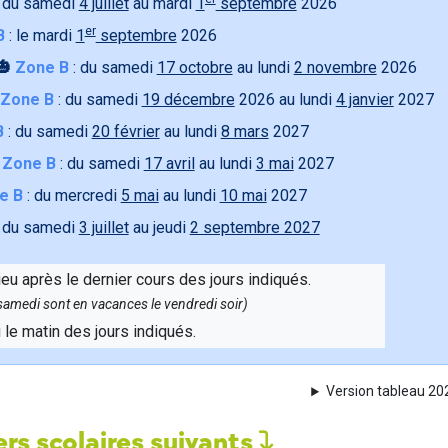
 du samedi
4 juillet
au mardi
1
septembre
2026
er
B
: le mardi
1
septembre
2026
🎃
Zone B
: du samedi
17 octobre
au lundi
2 novembre
2026
Zone B
: du samedi
19 décembre
2026 au lundi
4 janvier
2027
B
: du samedi
20 février
au lundi
8 mars
2027

Zone B
: du samedi
17 avril
au lundi
3 mai
2027
e B
: du mercredi
5 mai
au lundi
10 mai
2027
 du samedi
3 juillet
au jeudi
2 septembre 2027
ieu après le dernier cours des jours indiqués.
e samedi sont en vacances le vendredi soir)
u le matin des jours indiqués.
Version tableau 2
rs scolaires suivants