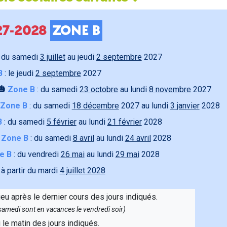
027-2028
ZONE B
 du samedi
3 juillet
au jeudi
2 septembre
2027
B
: le jeudi
2 septembre
2027
🎃
Zone B
: du samedi
23 octobre
au lundi
8 novembre
2027
Zone B
: du samedi
18 décembre
2027 au lundi
3 janvier
2028
B
: du samedi
5 février
au lundi
21 février
2028

Zone B
: du samedi
8 avril
au lundi
24 avril
2028
e B
: du vendredi
26 mai
au lundi
29 mai
2028
 à partir du mardi
4 juillet 2028
ieu après le dernier cours des jours indiqués.
e samedi sont en vacances le vendredi soir)
u le matin des jours indiqués.