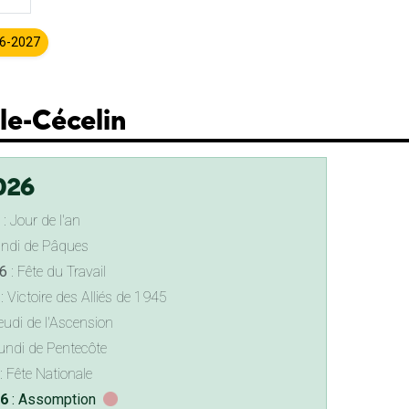
26-2027
le-Cécelin
026
: Jour de l'an
undi de Pâques
6
: Fête du Travail
: Victoire des Alliés de 1945
eudi de l'Ascension
undi de Pentecôte
: Fête Nationale
26
: Assomption