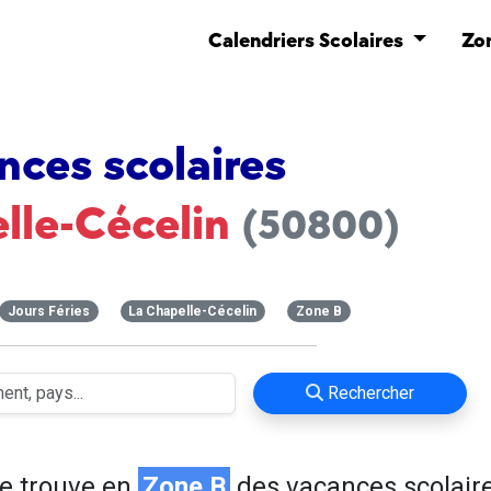
Calendriers Scolaires
Zo
nces scolaires
lle-Cécelin
(50800)
Jours Féries
La Chapelle-Cécelin
Zone B
Rechercher
e trouve en
Zone B
des vacances scolaire