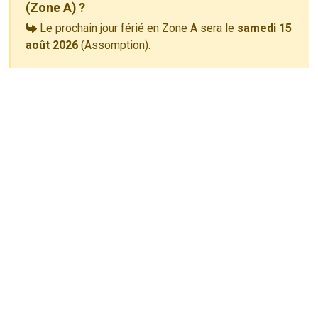
(Zone A) ?
Le prochain jour férié en Zone A sera le
samedi 15
août 2026
(Assomption).