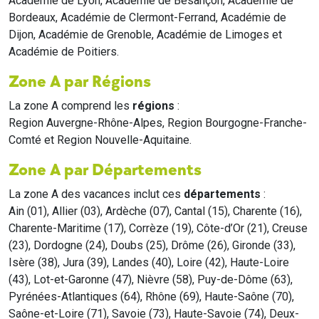
Académie de Lyon, Académie de Besançon, Académie de
Bordeaux, Académie de Clermont-Ferrand, Académie de
Dijon, Académie de Grenoble, Académie de Limoges et
Académie de Poitiers.
Zone A par Régions
La zone A comprend les
régions
:
Region Auvergne-Rhône-Alpes, Region Bourgogne-Franche-
Comté et Region Nouvelle-Aquitaine.
Zone A par Départements
La zone A des vacances inclut ces
départements
:
Ain (01), Allier (03), Ardèche (07), Cantal (15), Charente (16),
Charente-Maritime (17), Corrèze (19), Côte-d’Or (21), Creuse
(23), Dordogne (24), Doubs (25), Drôme (26), Gironde (33),
Isère (38), Jura (39), Landes (40), Loire (42), Haute-Loire
(43), Lot-et-Garonne (47), Nièvre (58), Puy-de-Dôme (63),
Pyrénées-Atlantiques (64), Rhône (69), Haute-Saône (70),
Saône-et-Loire (71), Savoie (73), Haute-Savoie (74), Deux-