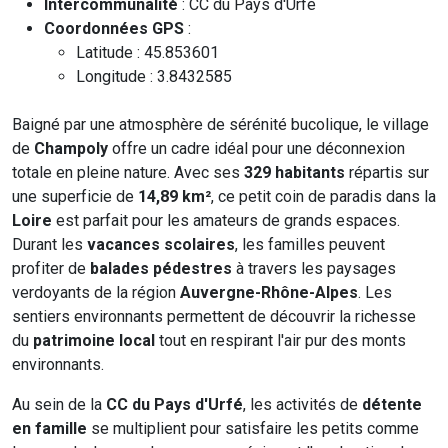
Intercommunalité
: CC du Pays d'Urfé
Coordonnées GPS
:
Latitude : 45.853601
Longitude : 3.8432585
Baigné par une atmosphère de sérénité bucolique, le village
de
Champoly
offre un cadre idéal pour une déconnexion
totale en pleine nature. Avec ses
329 habitants
répartis sur
une superficie de
14,89 km²
, ce petit coin de paradis dans la
Loire
est parfait pour les amateurs de grands espaces.
Durant les
vacances scolaires
, les familles peuvent
profiter de
balades pédestres
à travers les paysages
verdoyants de la région
Auvergne-Rhône-Alpes
. Les
sentiers environnants permettent de découvrir la richesse
du
patrimoine local
tout en respirant l'air pur des monts
environnants.
Au sein de la
CC du Pays d'Urfé
, les activités de
détente
en famille
se multiplient pour satisfaire les petits comme