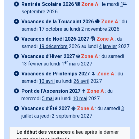
er
Rentrée Scolaire 2026 🎒
Zone A
: le mardi
1
septembre
2026
Vacances de la Toussaint 2026 🎃
Zone A
: du
samedi
17 octobre
au lundi
2 novembre
2026
Vacances de Noël 2026-2027 🎅
Zone A
: du
samedi
19 décembre
2026 au lundi
4 janvier
2027
Vacances d’Hiver 2027 ❄️
Zone A
: du samedi
er
13 février
au lundi
1
mars
2027
Vacances de Printemps 2027 🌷
Zone A
: du
samedi
10 avril
au lundi
26 avril
2027
Pont de l’Ascension 2027 ✝️
Zone A
: du
mercredi
5 mai
au lundi
10 mai
2027
Vacances d’Été 2027 ☀️
Zone A
: du samedi
3
juillet
au jeudi
2 septembre 2027
Le début des vacances
a lieu après le dernier