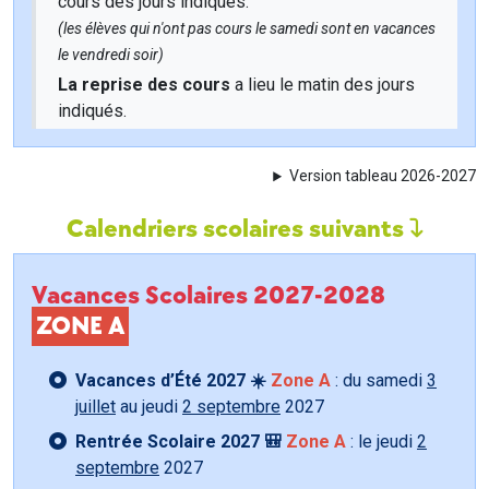
cours des jours indiqués.
(les élèves qui n'ont pas cours le samedi sont en vacances
le vendredi soir)
La reprise des cours
a lieu le matin des jours
indiqués.
Version tableau 2026-2027
Calendriers scolaires suivants
Vacances Scolaires 2027-2028
ZONE A
Vacances d’Été 2027 ☀️
Zone A
: du samedi
3
juillet
au jeudi
2 septembre
2027
Rentrée Scolaire 2027 🎒
Zone A
: le jeudi
2
septembre
2027