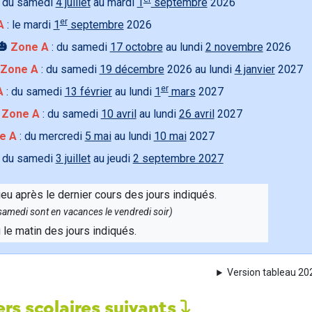
 du samedi
4 juillet
au mardi
1
septembre
2026
er
A
: le mardi
1
septembre
2026
🎃
Zone A
: du samedi
17 octobre
au lundi
2 novembre
2026
Zone A
: du samedi
19 décembre
2026 au lundi
4 janvier
2027
er
A
: du samedi
13 février
au lundi
1
mars
2027

Zone A
: du samedi
10 avril
au lundi
26 avril
2027
e A
: du mercredi
5 mai
au lundi
10 mai
2027
 du samedi
3 juillet
au jeudi
2 septembre 2027
ieu après le dernier cours des jours indiqués.
e samedi sont en vacances le vendredi soir)
u le matin des jours indiqués.
Version tableau 2
rs scolaires suivants