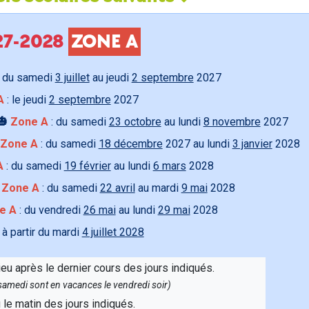
027-2028
ZONE A
 du samedi
3 juillet
au jeudi
2 septembre
2027
A
: le jeudi
2 septembre
2027
🎃
Zone A
: du samedi
23 octobre
au lundi
8 novembre
2027
Zone A
: du samedi
18 décembre
2027 au lundi
3 janvier
2028
A
: du samedi
19 février
au lundi
6 mars
2028

Zone A
: du samedi
22 avril
au mardi
9 mai
2028
e A
: du vendredi
26 mai
au lundi
29 mai
2028
 à partir du mardi
4 juillet 2028
ieu après le dernier cours des jours indiqués.
e samedi sont en vacances le vendredi soir)
u le matin des jours indiqués.