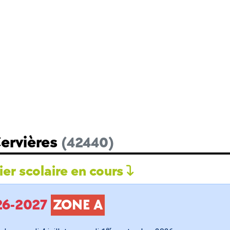
Cervières
(42440)
er scolaire en cours
026-2027
ZONE A
er