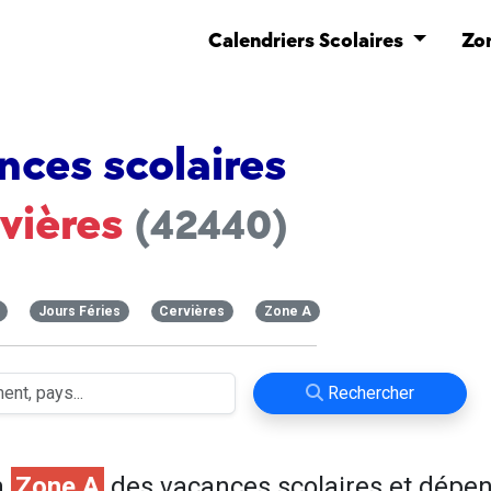
Calendriers Scolaires
Zo
nces scolaires
vières
(42440)
Jours Féries
Cervières
Zone A
Rechercher
n
Zone A
des vacances scolaires et dépe