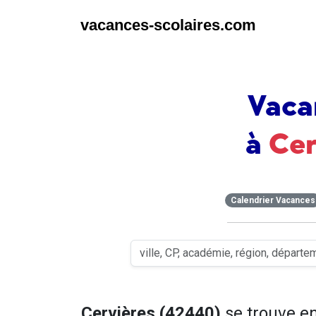
vacances-scolaires.com
Vaca
à
Cer
Calendrier Vacances
Cervières (42440)
se trouve e