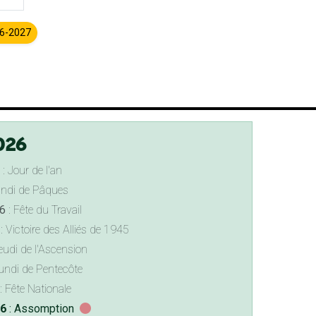
26-2027
026
: Jour de l'an
undi de Pâques
6
: Fête du Travail
: Victoire des Alliés de 1945
eudi de l'Ascension
undi de Pentecôte
: Fête Nationale
26
: Assomption