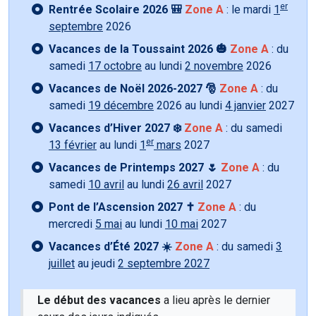
er
Rentrée Scolaire 2026 🎒
Zone A
: le mardi
1
septembre
2026
Vacances de la Toussaint 2026 🎃
Zone A
: du
samedi
17 octobre
au lundi
2 novembre
2026
Vacances de Noël 2026-2027 🎅
Zone A
: du
samedi
19 décembre
2026 au lundi
4 janvier
2027
Vacances d’Hiver 2027 ❄️
Zone A
: du samedi
er
13 février
au lundi
1
mars
2027
Vacances de Printemps 2027 🌷
Zone A
: du
samedi
10 avril
au lundi
26 avril
2027
Pont de l’Ascension 2027 ✝️
Zone A
: du
mercredi
5 mai
au lundi
10 mai
2027
Vacances d’Été 2027 ☀️
Zone A
: du samedi
3
juillet
au jeudi
2 septembre 2027
Le début des vacances
a lieu après le dernier