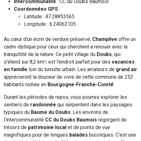
Intercommunalité
: CC du Doubs Baumois
Coordonnées GPS
:
Latitude : 47.28853565
Longitude : 6.24062105
Au cœur d'un écrin de verdure préservé,
Champlive
offre un
cadre idyllique pour ceux qui cherchent à renouer avec la
tranquillité de la nature. Ce petit village du
Doubs
, qui
s'étend sur 8,2 km², est l'endroit parfait pour des
vacances
en famille
loin du tumulte urbain. Les amateurs de
grand air
apprécieront la douceur de vivre de cette commune de 252
habitants nichée en
Bourgogne-Franche-Comté
.
Durant les périodes de repos, vous pourrez explorer les
sentiers de
randonnée
qui serpentent dans les paysages
typiques du
Baume du Doubs
. Les environs de
l'intercommunalité
CC du Doubs Baumois
regorgent de
trésors de
patrimoine local
et de points de vue
magnifiques pour de longues
balades
bucoliques. C'est une