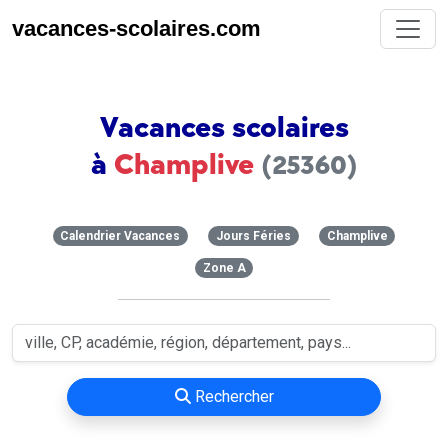
vacances-scolaires.com
Vacances scolaires
à
Champlive
(25360)
Calendrier Vacances
Jours Féries
Champlive
Zone A
Rechercher