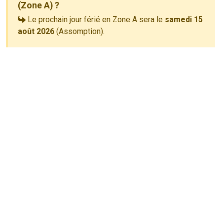
(Zone A) ?
Le prochain jour férié en Zone A sera le
samedi 15
août 2026
(Assomption).