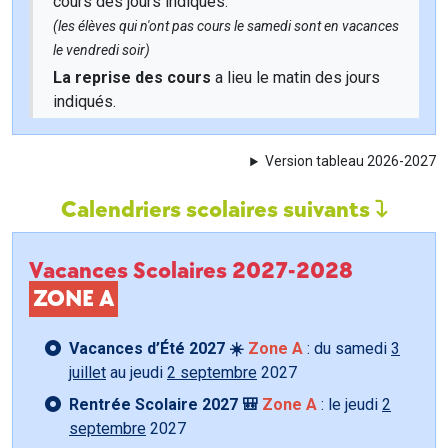
cours des jours indiqués.
(les élèves qui n'ont pas cours le samedi sont en vacances
le vendredi soir)
La reprise des cours
a lieu le matin des jours
indiqués.
Version tableau 2026-2027
Calendriers scolaires suivants
Vacances Scolaires 2027-2028
ZONE A
Vacances d’Été 2027 ☀️
Zone A
: du samedi
3
juillet
au jeudi
2 septembre
2027
Rentrée Scolaire 2027 🎒
Zone A
: le jeudi
2
septembre
2027