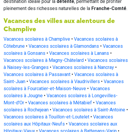
destination idéale pour la
détente
, permettant de profiter
pleinement des richesses naturelles de la
Franche-Comté
.
Vacances des villes aux alentours de
Champlive
Vacances scolaires à Champlive
•
Vacances scolaires à
Côtebrune
•
Vacances scolaires à Glamondans
•
Vacances
scolaires à Gonsans
•
Vacances scolaires à Lanans
•
Vacances scolaires à Magny-Châtelard
•
Vacances scolaires
à Naisey-les-Granges
•
Vacances scolaires à Nancray
•
Vacances scolaires à Passavant
•
Vacances scolaires à
Saint-Juan
•
Vacances scolaires à Vaudrivillers
•
Vacances
scolaires à Fourcatier-et-Maison-Neuve
•
Vacances
scolaires à Jougne
•
Vacances scolaires à Longevilles-
Mont-d'Or
•
Vacances scolaires à Métabief
•
Vacances
scolaires à Rochejean
•
Vacances scolaires à Saint-Antoine
•
Vacances scolaires à Touillon-et-Loutelet
•
Vacances
scolaires aux Hôpitaux-Neufs
•
Vacances scolaires aux
Hôpitaux-Vieux
•
Vacances scolaires à Battenans-Varin
•