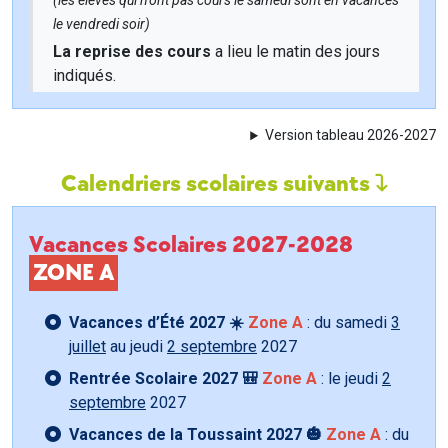
(les élèves qui n'ont pas cours le samedi sont en vacances
le vendredi soir)
La reprise des cours
a lieu le matin des jours
indiqués.
Version tableau 2026-2027
Calendriers scolaires suivants
Vacances Scolaires 2027-2028
ZONE A
Vacances d’Été 2027 ☀️
Zone A
: du samedi
3
juillet
au jeudi
2 septembre
2027
Rentrée Scolaire 2027 🎒
Zone A
: le jeudi
2
septembre
2027
Vacances de la Toussaint 2027 🎃
Zone A
: du