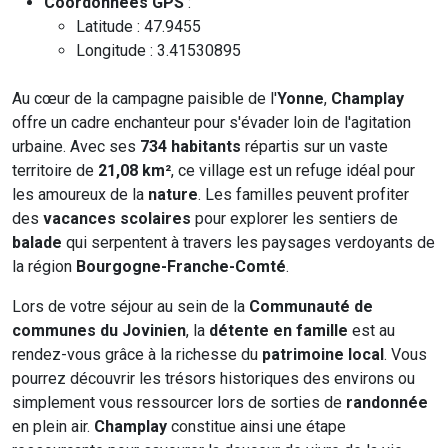
Coordonnées GPS
:
Latitude : 47.9455
Longitude : 3.41530895
Au cœur de la campagne paisible de l'
Yonne
,
Champlay
offre un cadre enchanteur pour s'évader loin de l'agitation
urbaine. Avec ses
734 habitants
répartis sur un vaste
territoire de
21,08 km²
, ce village est un refuge idéal pour
les amoureux de la
nature
. Les familles peuvent profiter
des
vacances scolaires
pour explorer les sentiers de
balade
qui serpentent à travers les paysages verdoyants de
la région
Bourgogne-Franche-Comté
.
Lors de votre séjour au sein de la
Communauté de
communes du Jovinien
, la
détente en famille
est au
rendez-vous grâce à la richesse du
patrimoine local
. Vous
pourrez découvrir les trésors historiques des environs ou
simplement vous ressourcer lors de sorties de
randonnée
en plein air.
Champlay
constitue ainsi une étape