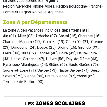
La zone A comprend les
régions
:
Region Auvergne-Rhône-Alpes, Region Bourgogne-Franche-
Comté et Region Nouvelle-Aquitaine.
Zone A par Départements
La zone A des vacances inclut ces
départements
:
Ain (01), Allier (03), Ardèche (07), Cantal (15), Charente (16),
Charente-Maritime (17), Corrèze (19), Côte-d’Or (21), Creuse
(23), Dordogne (24), Doubs (25), Drôme (26), Gironde (33),
Isère (38), Jura (39), Landes (40), Loire (42), Haute-Loire
(43), Lot-et-Garonne (47), Nièvre (58), Puy-de-Dôme (63),
Pyrénées-Atlantiques (64), Rhône (69), Haute-Saône (70),
Saône-et-Loire (71), Savoie (73), Haute-Savoie (74), Deux-
Sèvres (79), Vienne (86), Haute-Vienne (87), Yonne (89),
Territoire de Belfort (90).