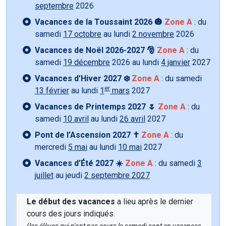
septembre
2026
Vacances de la Toussaint 2026 🎃
Zone A
: du
samedi
17 octobre
au lundi
2 novembre
2026
Vacances de Noël 2026-2027 🎅
Zone A
: du
samedi
19 décembre
2026 au lundi
4 janvier
2027
Vacances d’Hiver 2027 ❄️
Zone A
: du samedi
er
13 février
au lundi
1
mars
2027
Vacances de Printemps 2027 🌷
Zone A
: du
samedi
10 avril
au lundi
26 avril
2027
Pont de l’Ascension 2027 ✝️
Zone A
: du
mercredi
5 mai
au lundi
10 mai
2027
Vacances d’Été 2027 ☀️
Zone A
: du samedi
3
juillet
au jeudi
2 septembre 2027
Le début des vacances
a lieu après le dernier
cours des jours indiqués.