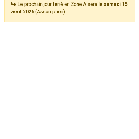
Le prochain jour férié en Zone A sera le
samedi 15
août 2026
(Assomption).