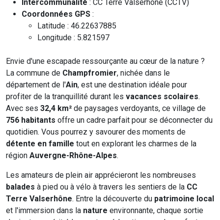
Intercommunalité
: CC Terre Valserhône (CCTV)
Coordonnées GPS
:
Latitude : 46.22637885
Longitude : 5.821597
Envie d'une escapade ressourçante au cœur de la nature ?
La commune de
Champfromier
, nichée dans le
département de l'
Ain
, est une destination idéale pour
profiter de la tranquillité durant les
vacances scolaires
.
Avec ses
32,4 km²
de paysages verdoyants, ce village de
756 habitants
offre un cadre parfait pour se déconnecter du
quotidien. Vous pourrez y savourer des moments de
détente en famille
tout en explorant les charmes de la
région
Auvergne-Rhône-Alpes
.
Les amateurs de plein air apprécieront les nombreuses
balades
à pied ou à vélo à travers les sentiers de la
CC
Terre Valserhône
. Entre la découverte du
patrimoine local
et l'immersion dans la
nature
environnante, chaque sortie