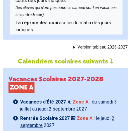
cours des jours indiqués.
(les élèves qui n'ont pas cours le samedi sont en vacances
le vendredi soir)
La reprise des cours
a lieu le matin des jours
indiqués.
Version tableau 2026-2027
Calendriers scolaires suivants
Vacances Scolaires 2027-2028
ZONE A
Vacances d’Été 2027 ☀️
Zone A
: du samedi
3
juillet
au jeudi
2 septembre
2027
Rentrée Scolaire 2027 🎒
Zone A
: le jeudi
2
septembre
2027