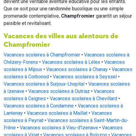
devient une véritable aventure éducative pour les enfants.
Que ce soit pour une randonnée bucolique ou une simple
promenade contemplative,
Champfromier
garantit un séjour
paisible et revitalisant.
Vacances des villes aux alentours de
Champfromier
Vacances scolaires à Champfromier
•
Vacances scolaires à
Chézery-Forens
•
Vacances scolaires à Lélex
•
Vacances
scolaires à Mijoux
•
Vacances scolaires à Chanay
•
Vacances
scolaires à Corbonod
•
Vacances scolaires à Seyssel
•
Vacances scolaires à Surjoux-Lhopital
•
Vacances scolaires
à Izenave
•
Vacances scolaires à Outriaz
•
Vacances
scolaires à Ceignes
•
Vacances scolaires à Chevillard
•
Vacances scolaires à Condamine
•
Vacances scolaires à
Lantenay
•
Vacances scolaires à Maillat
•
Vacances
scolaires à Peyriat
•
Vacances scolaires à Saint-Martin-du-
Frêne
•
Vacances scolaires à Vieu-d'Izenave
•
Vacances
scolaires à Viriat
•
Vacances scolaires à Bolozon
•
Vacances