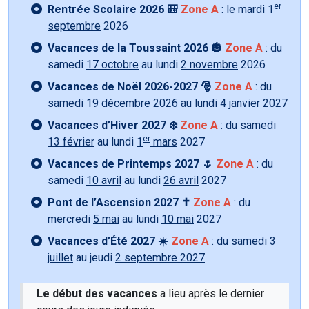
er
Rentrée Scolaire 2026 🎒
Zone A
: le mardi
1
septembre
2026
Vacances de la Toussaint 2026 🎃
Zone A
: du
samedi
17 octobre
au lundi
2 novembre
2026
Vacances de Noël 2026-2027 🎅
Zone A
: du
samedi
19 décembre
2026 au lundi
4 janvier
2027
Vacances d’Hiver 2027 ❄️
Zone A
: du samedi
er
13 février
au lundi
1
mars
2027
Vacances de Printemps 2027 🌷
Zone A
: du
samedi
10 avril
au lundi
26 avril
2027
Pont de l’Ascension 2027 ✝️
Zone A
: du
mercredi
5 mai
au lundi
10 mai
2027
Vacances d’Été 2027 ☀️
Zone A
: du samedi
3
juillet
au jeudi
2 septembre 2027
Le début des vacances
a lieu après le dernier