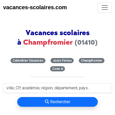
vacances-scolaires.com
Vacances scolaires
à
Champfromier
(01410)
Calendrier Vacances
Jours Féries
Champfromier
Zone A
Rechercher