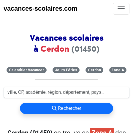
vacances-scolaires.com
Vacances scolaires
à
Cerdon
(01450)
Calendrier Vacances
Jours Féries
Cerdon
Zone A
Rechercher
Cerdon (01450)
se trouve en
Zone A
des