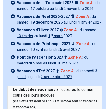
Vacances de la Toussaint 2026 🎃
Zone A
: du
samedi
17 octobre
au lundi
2 novembre
2026
Vacances de Noël 2026-2027 🎅
Zone A
: du
samedi
19 décembre
2026 au lundi
4 janvier
2027
Vacances d’Hiver 2027 ❄️
Zone A
: du samedi
er
13 février
au lundi
1
mars
2027
Vacances de Printemps 2027 🌷
Zone A
: du
samedi
10 avril
au lundi
26 avril
2027
Pont de l’Ascension 2027 ✝️
Zone A
: du
mercredi
5 mai
au lundi
10 mai
2027
Vacances d’Été 2027 ☀️
Zone A
: du samedi
3
juillet
au jeudi
2 septembre 2027
Le début des vacances
a lieu après le dernier
cours des jours indiqués.
(les élèves qui n'ont pas cours le samedi sont en vacances
le vendredi soir)