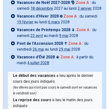
Vacances de Noël 2027-2028 🎅
Zone A
: du
samedi
18 décembre
2027 au lundi
3 janvier
2028
Vacances d’Hiver 2028 ❄️
Zone A
: du samedi
19 février
au lundi
6 mars
2028
Vacances de Printemps 2028 🌷
Zone A
: du
samedi
22 avril
au mardi
9 mai
2028
Pont de l’Ascension 2028 ✝️
Zone A
: du
vendredi
26 mai
au lundi
29 mai
2028
Vacances d’Été 2028 ☀️
Zone A
: à partir du
mardi
4 juillet 2028
Le début des vacances
a lieu après le dernier
cours des jours indiqués.
(les élèves qui n'ont pas cours le samedi sont en vacances
le vendredi soir)
La reprise des cours
a lieu le matin des jours
indiqués.