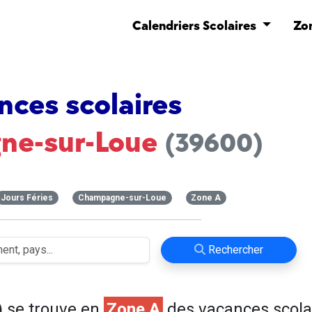
Calendriers Scolaires
Zo
nces scolaires
ne-sur-Loue
(39600)
Jours Féries
Champagne-sur-Loue
Zone A
Rechercher
)
se trouve en
Zone A
des vacances scola