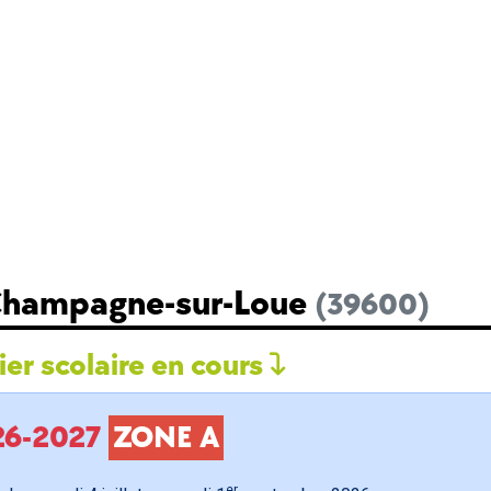
 Champagne-sur-Loue
(39600)
er scolaire en cours
026-2027
ZONE A
er