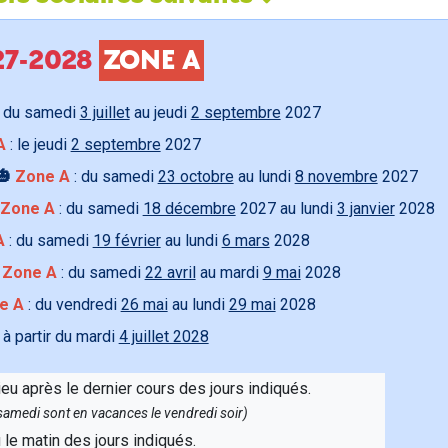
027-2028
ZONE A
 du samedi
3 juillet
au jeudi
2 septembre
2027
A
: le jeudi
2 septembre
2027
🎃
Zone A
: du samedi
23 octobre
au lundi
8 novembre
2027
Zone A
: du samedi
18 décembre
2027 au lundi
3 janvier
2028
A
: du samedi
19 février
au lundi
6 mars
2028

Zone A
: du samedi
22 avril
au mardi
9 mai
2028
e A
: du vendredi
26 mai
au lundi
29 mai
2028
 à partir du mardi
4 juillet 2028
ieu après le dernier cours des jours indiqués.
e samedi sont en vacances le vendredi soir)
u le matin des jours indiqués.