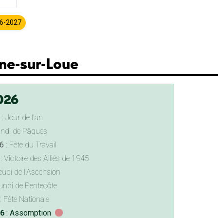
26-2027
ne-sur-Loue
026
: Jour de l'an
undi de Pâques
6
: Fête du Travail
: Victoire des Alliés de 1945
eudi de l'Ascension
undi de Pentecôte
: Fête Nationale
26
: Assomption