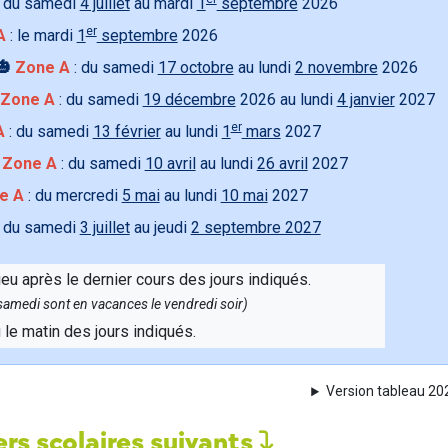
 du samedi
4 juillet
au mardi
1
septembre
2026
er
A
: le mardi
1
septembre
2026
🎃
Zone A
: du samedi
17 octobre
au lundi
2 novembre
2026
Zone A
: du samedi
19 décembre
2026 au lundi
4 janvier
2027
er
A
: du samedi
13 février
au lundi
1
mars
2027

Zone A
: du samedi
10 avril
au lundi
26 avril
2027
e A
: du mercredi
5 mai
au lundi
10 mai
2027
 du samedi
3 juillet
au jeudi
2 septembre 2027
ieu après le dernier cours des jours indiqués.
e samedi sont en vacances le vendredi soir)
u le matin des jours indiqués.
Version tableau 2
rs scolaires suivants