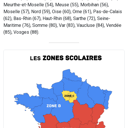
Meurthe-et-Moselle (54), Meuse (55), Morbihan (56),
Moselle (57), Nord (59), Oise (60), Orne (61), Pas-de-Calais
(62), Bas-Rhin (67), Haut-Rhin (68), Sarthe (72), Seine-
Maritime (76), Somme (80), Var (83), Vaucluse (84), Vendée
(85), Vosges (88).