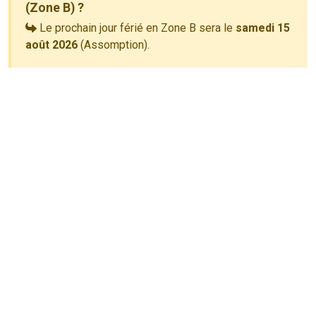
(Zone B) ?
Le prochain jour férié en Zone B sera le
samedi 15
août 2026
(Assomption).