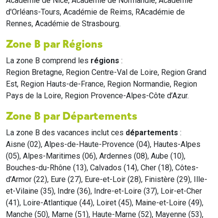
Académie de Nice, Académie de Normandie, Académie
d'Orléans-Tours, Académie de Reims, RAcadémie de
Rennes, Académie de Strasbourg.
Zone B par Régions
La zone B comprend les
régions
:
Region Bretagne, Region Centre-Val de Loire, Region Grand
Est, Region Hauts-de-France, Region Normandie, Region
Pays de la Loire, Region Provence-Alpes-Côte d’Azur.
Zone B par Départements
La zone B des vacances inclut ces
départements
:
Aisne (02), Alpes-de-Haute-Provence (04), Hautes-Alpes
(05), Alpes-Maritimes (06), Ardennes (08), Aube (10),
Bouches-du-Rhône (13), Calvados (14), Cher (18), Côtes-
d’Armor (22), Eure (27), Eure-et-Loir (28), Finistère (29), Ille-
et-Vilaine (35), Indre (36), Indre-et-Loire (37), Loir-et-Cher
(41), Loire-Atlantique (44), Loiret (45), Maine-et-Loire (49),
Manche (50), Marne (51), Haute-Marne (52), Mayenne (53),