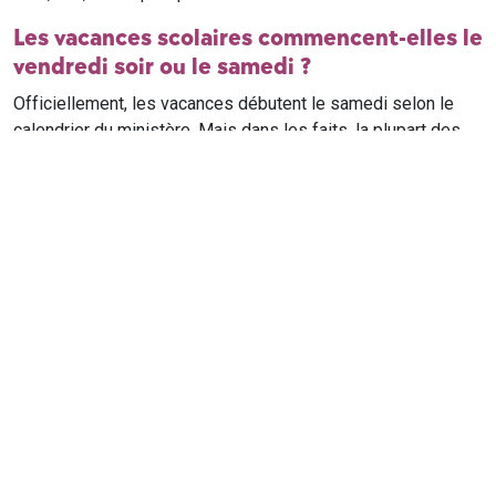
Les vacances scolaires commencent-elles le
vendredi soir ou le samedi ?
Officiellement, les vacances débutent le samedi selon le
calendrier du ministère. Mais dans les faits, la plupart des
élèves qui n'ont pas cours le samedi sont en vacances dès
le vendredi soir après leur dernier cours. Il est conseillé de
vérifier avec l'établissement scolaire si des cours ont lieu le
samedi matin.
Où trouver le calendrier scolaire officiel ?
Le calendrier scolaire officiel est publié sur le site du
ministère de l'Education nationale
. Les dates présentées sur
ce site reprennent les données officielles pour les années
scolaires en cours et à venir, pour chaque zone et chaque
ville de France.