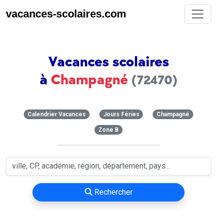
vacances-scolaires.com
Vacances scolaires
à
Champagné
(72470)
Calendrier Vacances
Jours Féries
Champagné
Zone B
Rechercher