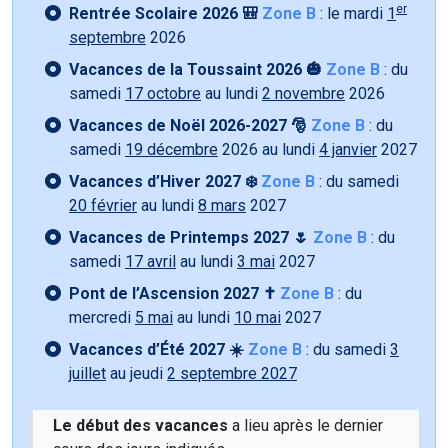
er
Rentrée Scolaire 2026 🎒
Zone B
: le mardi
1
septembre
2026
Vacances de la Toussaint 2026 🎃
Zone B
: du
samedi
17 octobre
au lundi
2 novembre
2026
Vacances de Noël 2026-2027 🎅
Zone B
: du
samedi
19 décembre
2026 au lundi
4 janvier
2027
Vacances d’Hiver 2027 ❄️
Zone B
: du samedi
20 février
au lundi
8 mars
2027
Vacances de Printemps 2027 🌷
Zone B
: du
samedi
17 avril
au lundi
3 mai
2027
Pont de l’Ascension 2027 ✝️
Zone B
: du
mercredi
5 mai
au lundi
10 mai
2027
Vacances d’Été 2027 ☀️
Zone B
: du samedi
3
juillet
au jeudi
2 septembre 2027
Le début des vacances
a lieu après le dernier