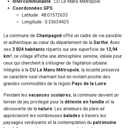
Intercommunalité
: CU Le Mans Métropole
Coordonnées GPS
:
Latitude : 48.01572635
Longitude : 0.33634425
La commune de
Champagné
offre un cadre de vie paisible
et authentique au cœur du département de la
Sarthe
. Avec
ses
3 824 habitants
répartis sur une superficie de
13,94
km²
, ce village affiche une atmosphère sereine, idéale pour
ceux qui cherchent à s'éloigner de l'agitation urbaine.
Intégrée à la
CU Le Mans Métropole
, la localité préserve
un caractère rural charmant tout en restant proche des
grandes commodités de la région
Pays de la Loire
.
Pendant les
vacances scolaires
, la commune devient un
terrain de jeu privilégié pour la
détente en famille
et la
découverte de la
nature
. Les amateurs de plein air
apprécieront les nombreuses
balades
à travers les
paysages verdoyants et la contemplation du
patrimoine