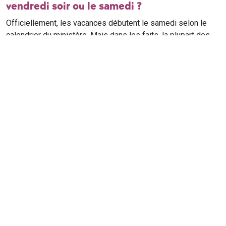
vendredi soir ou le samedi ?
Officiellement, les vacances débutent le samedi selon le
calendrier du ministère. Mais dans les faits, la plupart des
élèves qui n'ont pas cours le samedi sont en vacances dès
le vendredi soir après leur dernier cours. Il est conseillé de
vérifier avec l'établissement scolaire si des cours ont lieu le
samedi matin.
Où trouver le calendrier scolaire officiel ?
Le calendrier scolaire officiel est publié sur le site du
ministère de l'Education nationale
. Les dates présentées sur
ce site reprennent les données officielles pour les années
scolaires en cours et à venir, pour chaque zone et chaque
ville de France.