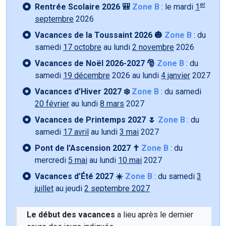
er
Rentrée Scolaire 2026 🎒
Zone B
: le mardi
1
septembre
2026
Vacances de la Toussaint 2026 🎃
Zone B
: du
samedi
17 octobre
au lundi
2 novembre
2026
Vacances de Noël 2026-2027 🎅
Zone B
: du
samedi
19 décembre
2026 au lundi
4 janvier
2027
Vacances d’Hiver 2027 ❄️
Zone B
: du samedi
20 février
au lundi
8 mars
2027
Vacances de Printemps 2027 🌷
Zone B
: du
samedi
17 avril
au lundi
3 mai
2027
Pont de l’Ascension 2027 ✝️
Zone B
: du
mercredi
5 mai
au lundi
10 mai
2027
Vacances d’Été 2027 ☀️
Zone B
: du samedi
3
juillet
au jeudi
2 septembre 2027
Le début des vacances
a lieu après le dernier