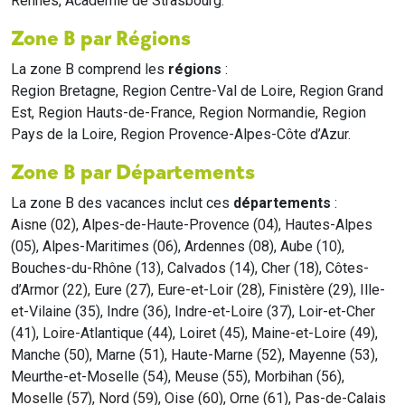
Rennes, Académie de Strasbourg.
Zone B par Régions
La zone B comprend les
régions
:
Region Bretagne, Region Centre-Val de Loire, Region Grand
Est, Region Hauts-de-France, Region Normandie, Region
Pays de la Loire, Region Provence-Alpes-Côte d’Azur.
Zone B par Départements
La zone B des vacances inclut ces
départements
:
Aisne (02), Alpes-de-Haute-Provence (04), Hautes-Alpes
(05), Alpes-Maritimes (06), Ardennes (08), Aube (10),
Bouches-du-Rhône (13), Calvados (14), Cher (18), Côtes-
d’Armor (22), Eure (27), Eure-et-Loir (28), Finistère (29), Ille-
et-Vilaine (35), Indre (36), Indre-et-Loire (37), Loir-et-Cher
(41), Loire-Atlantique (44), Loiret (45), Maine-et-Loire (49),
Manche (50), Marne (51), Haute-Marne (52), Mayenne (53),
Meurthe-et-Moselle (54), Meuse (55), Morbihan (56),
Moselle (57), Nord (59), Oise (60), Orne (61), Pas-de-Calais