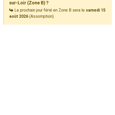
sur-Loir (Zone B) ?
Le prochain jour férié en Zone B sera le
samedi 15
août 2026
(Assomption).