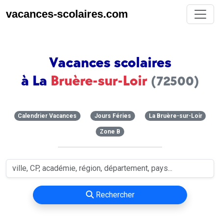
vacances-scolaires.com
Vacances scolaires
à La
Bruère-sur-Loir
(72500)
Calendrier Vacances
Jours Féries
La Bruère-sur-Loir
Zone B
Rechercher