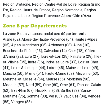
Region Bretagne, Region Centre-Val de Loire, Region Grand
Est, Region Hauts-de-France, Region Normandie, Region
Pays de la Loire, Region Provence-Alpes-Côte d’Azur.
Zone B par Départements
La zone B des vacances inclut ces
départements
:
Aisne (02), Alpes-de-Haute-Provence (04), Hautes-Alpes
(05), Alpes-Maritimes (06), Ardennes (08), Aube (10),
Bouches-du-Rhône (13), Calvados (14), Cher (18), Côtes-
d’Armor (22), Eure (27), Eure-et-Loir (28), Finistère (29), Ille-
et-Vilaine (35), Indre (36), Indre-et-Loire (37), Loir-et-Cher
(41), Loire-Atlantique (44), Loiret (45), Maine-et-Loire (49),
Manche (50), Marne (51), Haute-Marne (52), Mayenne (53),
Meurthe-et-Moselle (54), Meuse (55), Morbihan (56),
Moselle (57), Nord (59), Oise (60), Orne (61), Pas-de-Calais
(62), Bas-Rhin (67), Haut-Rhin (68), Sarthe (72), Seine-
Maritime (76), Somme (80), Var (83), Vaucluse (84), Vendée
(85), Vosges (88).