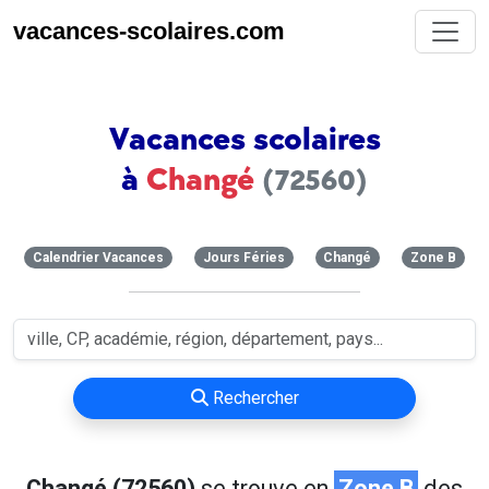
vacances-scolaires.com
Vacances scolaires
à
Changé
(72560)
Calendrier Vacances
Jours Féries
Changé
Zone B
Rechercher
Changé (72560)
se trouve en
Zone B
des