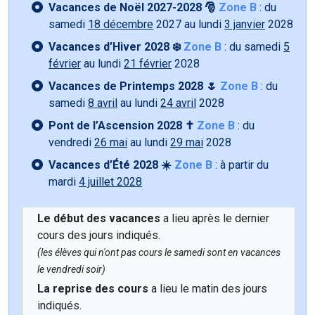
Vacances de Noël 2027-2028 🎅
Zone B
: du
samedi
18 décembre
2027 au lundi
3 janvier
2028
Vacances d’Hiver 2028 ❄️
Zone B
: du samedi
5
février
au lundi
21 février
2028
Vacances de Printemps 2028 🌷
Zone B
: du
samedi
8 avril
au lundi
24 avril
2028
Pont de l’Ascension 2028 ✝️
Zone B
: du
vendredi
26 mai
au lundi
29 mai
2028
Vacances d’Été 2028 ☀️
Zone B
: à partir du
mardi
4 juillet 2028
Le début des vacances
a lieu après le dernier
cours des jours indiqués.
(les élèves qui n'ont pas cours le samedi sont en vacances
le vendredi soir)
La reprise des cours
a lieu le matin des jours
indiqués.