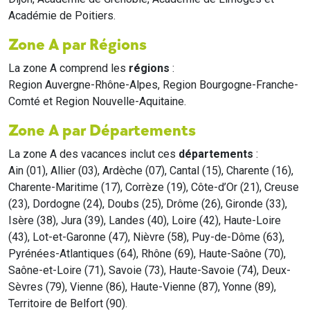
Académie de Poitiers.
Zone A par Régions
La zone A comprend les
régions
:
Region Auvergne-Rhône-Alpes, Region Bourgogne-Franche-
Comté et Region Nouvelle-Aquitaine.
Zone A par Départements
La zone A des vacances inclut ces
départements
:
Ain (01), Allier (03), Ardèche (07), Cantal (15), Charente (16),
Charente-Maritime (17), Corrèze (19), Côte-d’Or (21), Creuse
(23), Dordogne (24), Doubs (25), Drôme (26), Gironde (33),
Isère (38), Jura (39), Landes (40), Loire (42), Haute-Loire
(43), Lot-et-Garonne (47), Nièvre (58), Puy-de-Dôme (63),
Pyrénées-Atlantiques (64), Rhône (69), Haute-Saône (70),
Saône-et-Loire (71), Savoie (73), Haute-Savoie (74), Deux-
Sèvres (79), Vienne (86), Haute-Vienne (87), Yonne (89),
Territoire de Belfort (90).