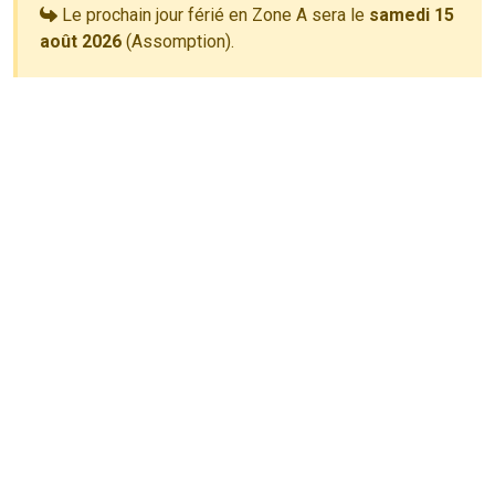
Le prochain jour férié en Zone A sera le
samedi 15
août 2026
(Assomption).