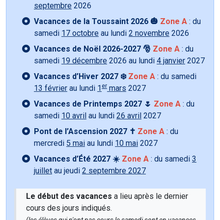
septembre
2026
Vacances de la Toussaint 2026 🎃
Zone A
: du
samedi
17 octobre
au lundi
2 novembre
2026
Vacances de Noël 2026-2027 🎅
Zone A
: du
samedi
19 décembre
2026 au lundi
4 janvier
2027
Vacances d’Hiver 2027 ❄️
Zone A
: du samedi
er
13 février
au lundi
1
mars
2027
Vacances de Printemps 2027 🌷
Zone A
: du
samedi
10 avril
au lundi
26 avril
2027
Pont de l’Ascension 2027 ✝️
Zone A
: du
mercredi
5 mai
au lundi
10 mai
2027
Vacances d’Été 2027 ☀️
Zone A
: du samedi
3
juillet
au jeudi
2 septembre 2027
Le début des vacances
a lieu après le dernier
cours des jours indiqués.