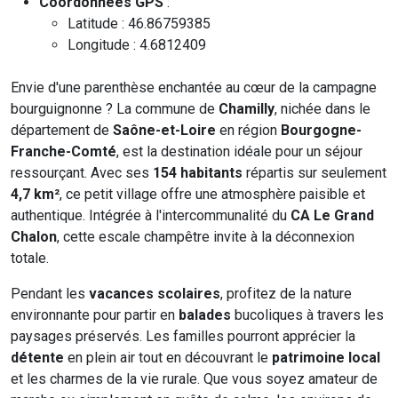
Coordonnées GPS
:
Latitude : 46.86759385
Longitude : 4.6812409
Envie d'une parenthèse enchantée au cœur de la campagne
bourguignonne ? La commune de
Chamilly
, nichée dans le
département de
Saône-et-Loire
en région
Bourgogne-
Franche-Comté
, est la destination idéale pour un séjour
ressourçant. Avec ses
154 habitants
répartis sur seulement
4,7 km²
, ce petit village offre une atmosphère paisible et
authentique. Intégrée à l'intercommunalité du
CA Le Grand
Chalon
, cette escale champêtre invite à la déconnexion
totale.
Pendant les
vacances scolaires
, profitez de la nature
environnante pour partir en
balades
bucoliques à travers les
paysages préservés. Les familles pourront apprécier la
détente
en plein air tout en découvrant le
patrimoine local
et les charmes de la vie rurale. Que vous soyez amateur de