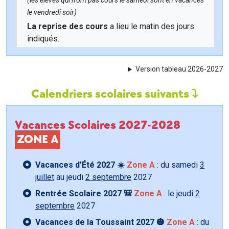
(les élèves qui n'ont pas cours le samedi sont en vacances
le vendredi soir)
La reprise des cours
a lieu le matin des jours
indiqués.
Version tableau 2026-2027
Calendriers scolaires suivants
Vacances Scolaires 2027-2028
ZONE A
Vacances d’Été 2027 ☀️
Zone A
: du samedi
3
juillet
au jeudi
2 septembre
2027
Rentrée Scolaire 2027 🎒
Zone A
: le jeudi
2
septembre
2027
Vacances de la Toussaint 2027 🎃
Zone A
: du