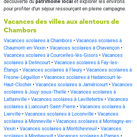
découverte du
patrimoine local
et explorer les environs
pour profiter d'un séjour ressourçant en pleine campagne.
Vacances des villes aux alentours de
Chambors
Vacances scolaires à Chambors
•
Vacances scolaires à
Chaumont-en-Vexin
•
Vacances scolaires à Chavençon
•
Vacances scolaires à Courcelles-lès-Gisors
•
Vacances
scolaires à Delincourt
•
Vacances scolaires à Fay-les-
Étangs
•
Vacances scolaires à Fleury
•
Vacances scolaires à
Fresne-Léguillon
•
Vacances scolaires à Hadancourt-le-
Haut-Clocher
•
Vacances scolaires à Jaméricourt
•
Vacances
scolaires à Jouy-sous-Thelle
•
Vacances scolaires à
Lattainville
•
Vacances scolaires à Lavilletertre
•
Vacances
scolaires à Liancourt-Saint-Pierre
•
Vacances scolaires à
Lierville
•
Vacances scolaires à Loconville
•
Vacances
scolaires à Monneville
•
Vacances scolaires à Montagny-en-
Vexin
•
Vacances scolaires à Montchevreuil
•
Vacances
scolaires à Montjavoult
•
Vacances scolaires à Parnes
•