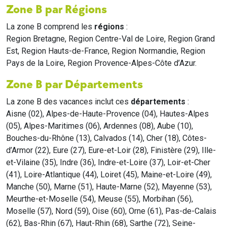
Zone B par Régions
La zone B comprend les
régions
:
Region Bretagne, Region Centre-Val de Loire, Region Grand
Est, Region Hauts-de-France, Region Normandie, Region
Pays de la Loire, Region Provence-Alpes-Côte d’Azur.
Zone B par Départements
La zone B des vacances inclut ces
départements
:
Aisne (02), Alpes-de-Haute-Provence (04), Hautes-Alpes
(05), Alpes-Maritimes (06), Ardennes (08), Aube (10),
Bouches-du-Rhône (13), Calvados (14), Cher (18), Côtes-
d’Armor (22), Eure (27), Eure-et-Loir (28), Finistère (29), Ille-
et-Vilaine (35), Indre (36), Indre-et-Loire (37), Loir-et-Cher
(41), Loire-Atlantique (44), Loiret (45), Maine-et-Loire (49),
Manche (50), Marne (51), Haute-Marne (52), Mayenne (53),
Meurthe-et-Moselle (54), Meuse (55), Morbihan (56),
Moselle (57), Nord (59), Oise (60), Orne (61), Pas-de-Calais
(62), Bas-Rhin (67), Haut-Rhin (68), Sarthe (72), Seine-