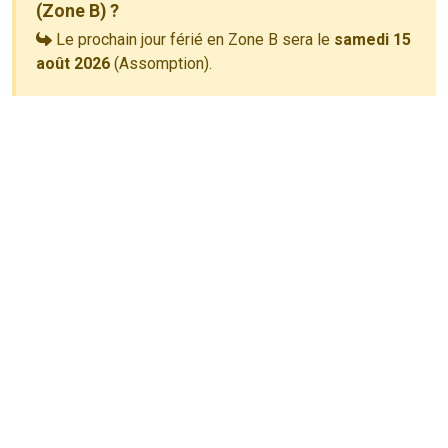
(Zone B) ?
Le prochain jour férié en Zone B sera le
samedi 15
août 2026
(Assomption).