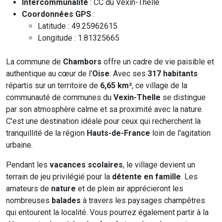
Intercommunalité
: CC du Vexin-Thelle
Coordonnées GPS
:
Latitude : 49.25962615
Longitude : 1.81325665
La commune de
Chambors
offre un cadre de vie paisible et
authentique au cœur de l'
Oise
. Avec ses
317 habitants
répartis sur un territoire de
6,65 km²
, ce village de la
communauté de communes du
Vexin-Thelle
se distingue
par son atmosphère calme et sa proximité avec la nature.
C'est une destination idéale pour ceux qui recherchent la
tranquillité de la région
Hauts-de-France
loin de l'agitation
urbaine.
Pendant les
vacances scolaires
, le village devient un
terrain de jeu privilégié pour la
détente en famille
. Les
amateurs de
nature
et de plein air apprécieront les
nombreuses
balades
à travers les paysages champêtres
qui entourent la localité. Vous pourrez également partir à la