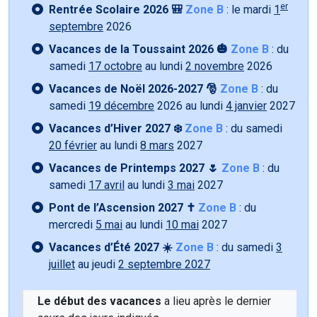
er
Rentrée Scolaire 2026 🎒
Zone B
: le mardi
1
septembre
2026
Vacances de la Toussaint 2026 🎃
Zone B
: du
samedi
17 octobre
au lundi
2 novembre
2026
Vacances de Noël 2026-2027 🎅
Zone B
: du
samedi
19 décembre
2026 au lundi
4 janvier
2027
Vacances d’Hiver 2027 ❄️
Zone B
: du samedi
20 février
au lundi
8 mars
2027
Vacances de Printemps 2027 🌷
Zone B
: du
samedi
17 avril
au lundi
3 mai
2027
Pont de l’Ascension 2027 ✝️
Zone B
: du
mercredi
5 mai
au lundi
10 mai
2027
Vacances d’Été 2027 ☀️
Zone B
: du samedi
3
juillet
au jeudi
2 septembre 2027
Le début des vacances
a lieu après le dernier