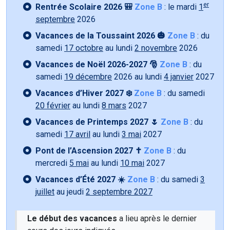
er
Rentrée Scolaire 2026 🎒
Zone B
: le mardi
1
septembre
2026
Vacances de la Toussaint 2026 🎃
Zone B
: du
samedi
17 octobre
au lundi
2 novembre
2026
Vacances de Noël 2026-2027 🎅
Zone B
: du
samedi
19 décembre
2026 au lundi
4 janvier
2027
Vacances d’Hiver 2027 ❄️
Zone B
: du samedi
20 février
au lundi
8 mars
2027
Vacances de Printemps 2027 🌷
Zone B
: du
samedi
17 avril
au lundi
3 mai
2027
Pont de l’Ascension 2027 ✝️
Zone B
: du
mercredi
5 mai
au lundi
10 mai
2027
Vacances d’Été 2027 ☀️
Zone B
: du samedi
3
juillet
au jeudi
2 septembre 2027
Le début des vacances
a lieu après le dernier