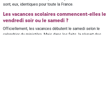
sont, eux, identiques pour toute la France.
Les vacances scolaires commencent-elles le
vendredi soir ou le samedi ?
Officiellement, les vacances débutent le samedi selon le
calendrier du ministère. Mais dans les faits, la plupart des
élèves qui n'ont pas cours le samedi sont en vacances dès
le vendredi soir après leur dernier cours. Il est conseillé de
vérifier avec l'établissement scolaire si des cours ont lieu le
samedi matin.
Où trouver le calendrier scolaire officiel ?
Le calendrier scolaire officiel est publié sur le site du
ministère de l'Education nationale
. Les dates présentées sur
ce site reprennent les données officielles pour les années
scolaires en cours et à venir, pour chaque zone et chaque
ville de France.