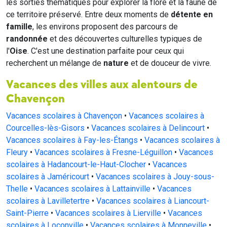
les sorties thématiques pour explorer la flore et la faune de
ce territoire préservé. Entre deux moments de
détente en
famille
, les environs proposent des parcours de
randonnée
et des découvertes culturelles typiques de
l'
Oise
. C'est une destination parfaite pour ceux qui
recherchent un mélange de
nature
et de douceur de vivre.
Vacances des villes aux alentours de
Chavençon
Vacances scolaires à Chavençon
•
Vacances scolaires à
Courcelles-lès-Gisors
•
Vacances scolaires à Delincourt
•
Vacances scolaires à Fay-les-Étangs
•
Vacances scolaires à
Fleury
•
Vacances scolaires à Fresne-Léguillon
•
Vacances
scolaires à Hadancourt-le-Haut-Clocher
•
Vacances
scolaires à Jaméricourt
•
Vacances scolaires à Jouy-sous-
Thelle
•
Vacances scolaires à Lattainville
•
Vacances
scolaires à Lavilletertre
•
Vacances scolaires à Liancourt-
Saint-Pierre
•
Vacances scolaires à Lierville
•
Vacances
scolaires à Loconville
•
Vacances scolaires à Monneville
•