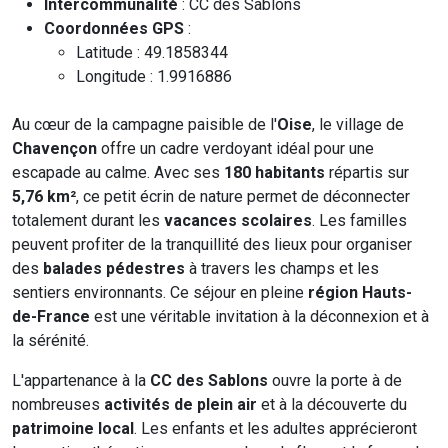
Intercommunalité
: CC des Sablons
Coordonnées GPS
:
Latitude : 49.1858344
Longitude : 1.9916886
Au cœur de la campagne paisible de l'
Oise
, le village de
Chavençon
offre un cadre verdoyant idéal pour une
escapade au calme. Avec ses
180 habitants
répartis sur
5,76 km²
, ce petit écrin de nature permet de déconnecter
totalement durant les
vacances scolaires
. Les familles
peuvent profiter de la tranquillité des lieux pour organiser
des
balades pédestres
à travers les champs et les
sentiers environnants. Ce séjour en pleine
région Hauts-
de-France
est une véritable invitation à la déconnexion et à
la sérénité.
L'appartenance à la
CC des Sablons
ouvre la porte à de
nombreuses
activités de plein air
et à la découverte du
patrimoine local
. Les enfants et les adultes apprécieront