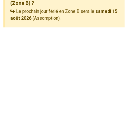
(Zone B) ?
Le prochain jour férié en Zone B sera le
samedi 15
août 2026
(Assomption).