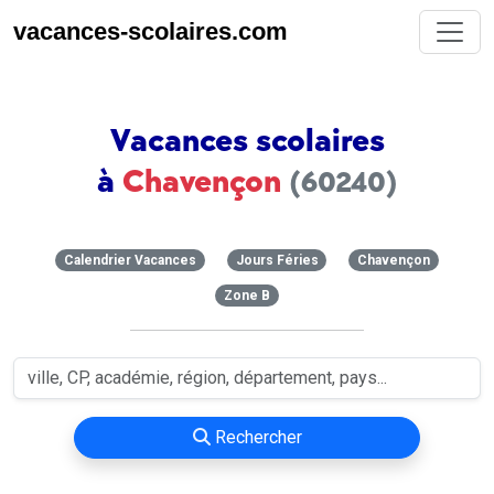
vacances-scolaires.com
Vacances scolaires
à
Chavençon
(60240)
Calendrier Vacances
Jours Féries
Chavençon
Zone B
Rechercher