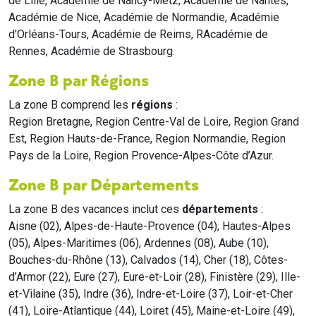
de Lille, Académie de Nancy-Metz, Académie de Nantes,
Académie de Nice, Académie de Normandie, Académie
d'Orléans-Tours, Académie de Reims, RAcadémie de
Rennes, Académie de Strasbourg.
Zone B par Régions
La zone B comprend les
régions
:
Region Bretagne, Region Centre-Val de Loire, Region Grand
Est, Region Hauts-de-France, Region Normandie, Region
Pays de la Loire, Region Provence-Alpes-Côte d’Azur.
Zone B par Départements
La zone B des vacances inclut ces
départements
:
Aisne (02), Alpes-de-Haute-Provence (04), Hautes-Alpes
(05), Alpes-Maritimes (06), Ardennes (08), Aube (10),
Bouches-du-Rhône (13), Calvados (14), Cher (18), Côtes-
d’Armor (22), Eure (27), Eure-et-Loir (28), Finistère (29), Ille-
et-Vilaine (35), Indre (36), Indre-et-Loire (37), Loir-et-Cher
(41), Loire-Atlantique (44), Loiret (45), Maine-et-Loire (49),