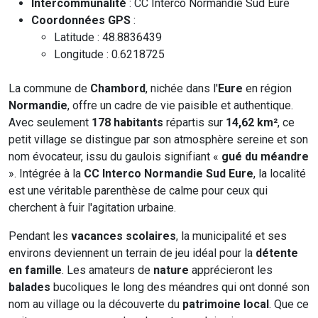
Intercommunalité
: CC Interco Normandie Sud Eure
Coordonnées GPS
:
Latitude : 48.8836439
Longitude : 0.6218725
La commune de
Chambord
, nichée dans l'
Eure
en région
Normandie
, offre un cadre de vie paisible et authentique.
Avec seulement
178 habitants
répartis sur
14,62 km²
, ce
petit village se distingue par son atmosphère sereine et son
nom évocateur, issu du gaulois signifiant «
gué du méandre
». Intégrée à la
CC Interco Normandie Sud Eure
, la localité
est une véritable parenthèse de calme pour ceux qui
cherchent à fuir l'agitation urbaine.
Pendant les
vacances scolaires
, la municipalité et ses
environs deviennent un terrain de jeu idéal pour la
détente
en famille
. Les amateurs de
nature
apprécieront les
balades
bucoliques le long des méandres qui ont donné son
nom au village ou la découverte du
patrimoine local
. Que ce