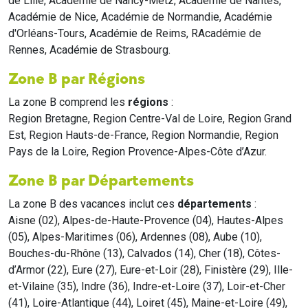
de Lille, Académie de Nancy-Metz, Académie de Nantes,
Académie de Nice, Académie de Normandie, Académie
d'Orléans-Tours, Académie de Reims, RAcadémie de
Rennes, Académie de Strasbourg.
Zone B par Régions
La zone B comprend les
régions
:
Region Bretagne, Region Centre-Val de Loire, Region Grand
Est, Region Hauts-de-France, Region Normandie, Region
Pays de la Loire, Region Provence-Alpes-Côte d’Azur.
Zone B par Départements
La zone B des vacances inclut ces
départements
:
Aisne (02), Alpes-de-Haute-Provence (04), Hautes-Alpes
(05), Alpes-Maritimes (06), Ardennes (08), Aube (10),
Bouches-du-Rhône (13), Calvados (14), Cher (18), Côtes-
d’Armor (22), Eure (27), Eure-et-Loir (28), Finistère (29), Ille-
et-Vilaine (35), Indre (36), Indre-et-Loire (37), Loir-et-Cher
(41), Loire-Atlantique (44), Loiret (45), Maine-et-Loire (49),