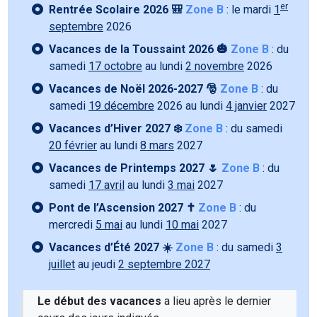
er
Rentrée Scolaire 2026 🎒
Zone B
: le mardi
1
septembre
2026
Vacances de la Toussaint 2026 🎃
Zone B
: du
samedi
17 octobre
au lundi
2 novembre
2026
Vacances de Noël 2026-2027 🎅
Zone B
: du
samedi
19 décembre
2026 au lundi
4 janvier
2027
Vacances d’Hiver 2027 ❄️
Zone B
: du samedi
20 février
au lundi
8 mars
2027
Vacances de Printemps 2027 🌷
Zone B
: du
samedi
17 avril
au lundi
3 mai
2027
Pont de l’Ascension 2027 ✝️
Zone B
: du
mercredi
5 mai
au lundi
10 mai
2027
Vacances d’Été 2027 ☀️
Zone B
: du samedi
3
juillet
au jeudi
2 septembre 2027
Le début des vacances
a lieu après le dernier