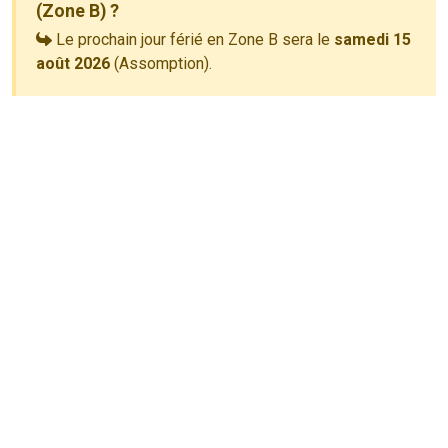
(Zone B) ?
Le prochain jour férié en Zone B sera le
samedi 15
août 2026
(Assomption).