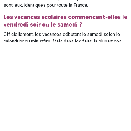
sont, eux, identiques pour toute la France.
Les vacances scolaires commencent-elles le
vendredi soir ou le samedi ?
Officiellement, les vacances débutent le samedi selon le
calendrier du ministère. Mais dans les faits, la plupart des
élèves qui n'ont pas cours le samedi sont en vacances dès
le vendredi soir après leur dernier cours. Il est conseillé de
vérifier avec l'établissement scolaire si des cours ont lieu le
samedi matin.
Où trouver le calendrier scolaire officiel ?
Le calendrier scolaire officiel est publié sur le site du
ministère de l'Education nationale
. Les dates présentées sur
ce site reprennent les données officielles pour les années
scolaires en cours et à venir, pour chaque zone et chaque
ville de France.