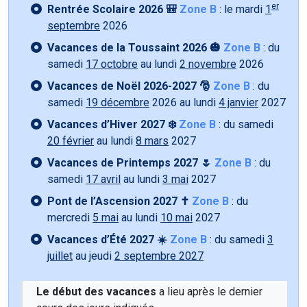
er
Rentrée Scolaire 2026 🎒
Zone B
: le mardi
1
septembre
2026
Vacances de la Toussaint 2026 🎃
Zone B
: du
samedi
17 octobre
au lundi
2 novembre
2026
Vacances de Noël 2026-2027 🎅
Zone B
: du
samedi
19 décembre
2026 au lundi
4 janvier
2027
Vacances d’Hiver 2027 ❄️
Zone B
: du samedi
20 février
au lundi
8 mars
2027
Vacances de Printemps 2027 🌷
Zone B
: du
samedi
17 avril
au lundi
3 mai
2027
Pont de l’Ascension 2027 ✝️
Zone B
: du
mercredi
5 mai
au lundi
10 mai
2027
Vacances d’Été 2027 ☀️
Zone B
: du samedi
3
juillet
au jeudi
2 septembre 2027
Le début des vacances
a lieu après le dernier