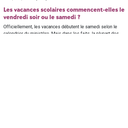
Les vacances scolaires commencent-elles le
vendredi soir ou le samedi ?
Officiellement, les vacances débutent le samedi selon le
calendrier du ministère. Mais dans les faits, la plupart des
élèves qui n'ont pas cours le samedi sont en vacances dès
le vendredi soir après leur dernier cours. Il est conseillé de
vérifier avec l'établissement scolaire si des cours ont lieu le
samedi matin.
Où trouver le calendrier scolaire officiel ?
Le calendrier scolaire officiel est publié sur le site du
ministère de l'Education nationale
. Les dates présentées sur
ce site reprennent les données officielles pour les années
scolaires en cours et à venir, pour chaque zone et chaque
ville de France.