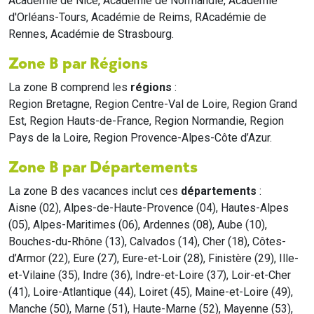
Académie de Nice, Académie de Normandie, Académie
d'Orléans-Tours, Académie de Reims, RAcadémie de
Rennes, Académie de Strasbourg.
Zone B par Régions
La zone B comprend les
régions
:
Region Bretagne, Region Centre-Val de Loire, Region Grand
Est, Region Hauts-de-France, Region Normandie, Region
Pays de la Loire, Region Provence-Alpes-Côte d’Azur.
Zone B par Départements
La zone B des vacances inclut ces
départements
:
Aisne (02), Alpes-de-Haute-Provence (04), Hautes-Alpes
(05), Alpes-Maritimes (06), Ardennes (08), Aube (10),
Bouches-du-Rhône (13), Calvados (14), Cher (18), Côtes-
d’Armor (22), Eure (27), Eure-et-Loir (28), Finistère (29), Ille-
et-Vilaine (35), Indre (36), Indre-et-Loire (37), Loir-et-Cher
(41), Loire-Atlantique (44), Loiret (45), Maine-et-Loire (49),
Manche (50), Marne (51), Haute-Marne (52), Mayenne (53),