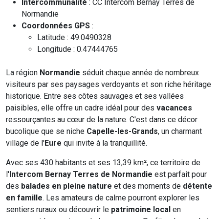
Intercommunalité
: CC Intercom Bernay Terres de
Normandie
Coordonnées GPS
:
Latitude : 49.0490328
Longitude : 0.47444765
La région
Normandie
séduit chaque année de nombreux
visiteurs par ses paysages verdoyants et son riche héritage
historique. Entre ses côtes sauvages et ses vallées
paisibles, elle offre un cadre idéal pour des
vacances
ressourçantes au cœur de la nature. C'est dans ce décor
bucolique que se niche
Capelle-les-Grands
, un charmant
village de l'
Eure
qui invite à la tranquillité.
Avec ses 430 habitants et ses 13,39 km², ce territoire de
l'
Intercom Bernay Terres de Normandie
est parfait pour
des
balades en pleine nature
et des moments de
détente
en famille
. Les amateurs de calme pourront explorer les
sentiers ruraux ou découvrir le
patrimoine local
en