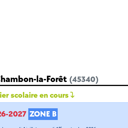
Chambon-la-Forêt
(45340)
er scolaire en cours
026-2027
ZONE B
er