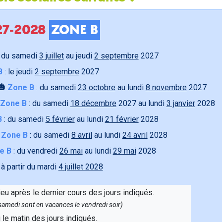
027-2028
ZONE B
 du samedi
3 juillet
au jeudi
2 septembre
2027
B
: le jeudi
2 septembre
2027
🎃
Zone B
: du samedi
23 octobre
au lundi
8 novembre
2027
Zone B
: du samedi
18 décembre
2027 au lundi
3 janvier
2028
B
: du samedi
5 février
au lundi
21 février
2028

Zone B
: du samedi
8 avril
au lundi
24 avril
2028
e B
: du vendredi
26 mai
au lundi
29 mai
2028
 à partir du mardi
4 juillet 2028
ieu après le dernier cours des jours indiqués.
e samedi sont en vacances le vendredi soir)
u le matin des jours indiqués.