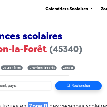
Calendriers Scolaires
Zo
nces scolaires
n-la-Forêt
(45340)
Jours Féries
Chambon-la-Forêt
Zone B
Rechercher
 trouve en
Zone B
des vacances scolaire