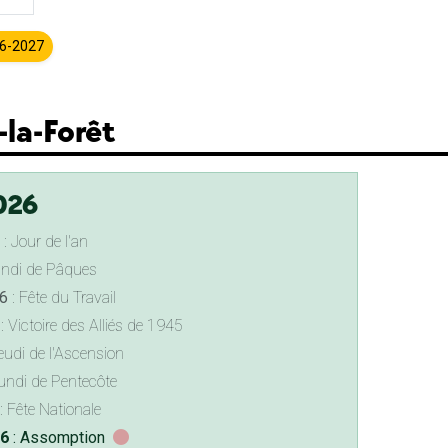
26-2027
la-Forêt
026
: Jour de l'an
undi de Pâques
6
: Fête du Travail
: Victoire des Alliés de 1945
eudi de l'Ascension
undi de Pentecôte
: Fête Nationale
26
: Assomption