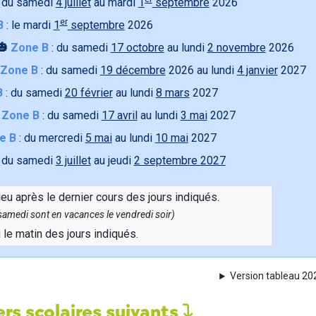
 du samedi
4 juillet
au mardi
1
septembre
2026
er
B
: le mardi
1
septembre
2026
🎃
Zone B
: du samedi
17 octobre
au lundi
2 novembre
2026
Zone B
: du samedi
19 décembre
2026 au lundi
4 janvier
2027
B
: du samedi
20 février
au lundi
8 mars
2027

Zone B
: du samedi
17 avril
au lundi
3 mai
2027
e B
: du mercredi
5 mai
au lundi
10 mai
2027
 du samedi
3 juillet
au jeudi
2 septembre 2027
ieu après le dernier cours des jours indiqués.
e samedi sont en vacances le vendredi soir)
u le matin des jours indiqués.
Version tableau 2
rs scolaires suivants