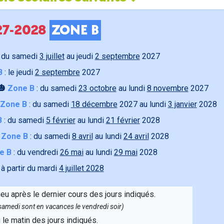
027-2028
ZONE B
 du samedi
3 juillet
au jeudi
2 septembre
2027
B
: le jeudi
2 septembre
2027
🎃
Zone B
: du samedi
23 octobre
au lundi
8 novembre
2027
Zone B
: du samedi
18 décembre
2027 au lundi
3 janvier
2028
B
: du samedi
5 février
au lundi
21 février
2028

Zone B
: du samedi
8 avril
au lundi
24 avril
2028
e B
: du vendredi
26 mai
au lundi
29 mai
2028
 à partir du mardi
4 juillet 2028
ieu après le dernier cours des jours indiqués.
e samedi sont en vacances le vendredi soir)
u le matin des jours indiqués.