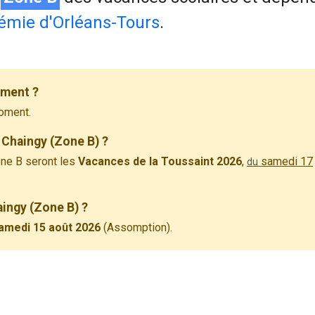
émie d'Orléans-Tours
.
ement ?
oment.
 Chaingy (Zone B) ?
ne B seront les
Vacances de la Toussaint 2026
,
samedi 17
du
aingy (Zone B) ?
amedi 15 août 2026
(Assomption).