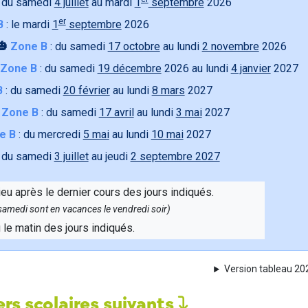
 du samedi
4 juillet
au mardi
1
septembre
2026
er
B
: le mardi
1
septembre
2026
🎃
Zone B
: du samedi
17 octobre
au lundi
2 novembre
2026
Zone B
: du samedi
19 décembre
2026 au lundi
4 janvier
2027
B
: du samedi
20 février
au lundi
8 mars
2027

Zone B
: du samedi
17 avril
au lundi
3 mai
2027
e B
: du mercredi
5 mai
au lundi
10 mai
2027
 du samedi
3 juillet
au jeudi
2 septembre 2027
ieu après le dernier cours des jours indiqués.
e samedi sont en vacances le vendredi soir)
u le matin des jours indiqués.
Version tableau 2
rs scolaires suivants