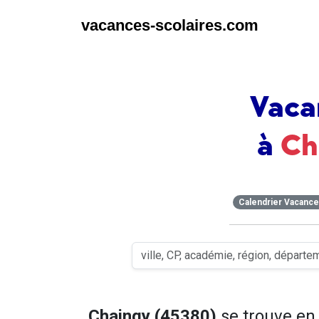
vacances-scolaires.com
Vaca
à
Ch
Calendrier Vacanc
Chaingy (45380)
se trouve e