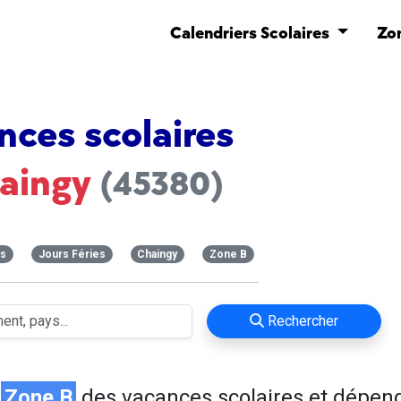
Calendriers Scolaires
Zo
nces scolaires
aingy
(45380)
es
Jours Féries
Chaingy
Zone B
Rechercher
n
Zone B
des vacances scolaires et dépen