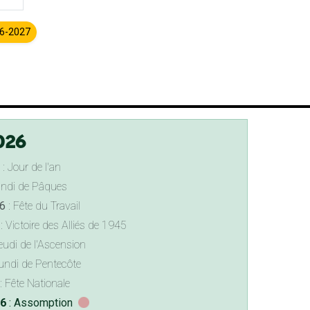
26-2027
026
: Jour de l'an
undi de Pâques
6
: Fête du Travail
: Victoire des Alliés de 1945
eudi de l'Ascension
undi de Pentecôte
: Fête Nationale
26
: Assomption