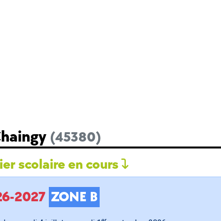
Chaingy
(45380)
er scolaire en cours
026-2027
ZONE B
er