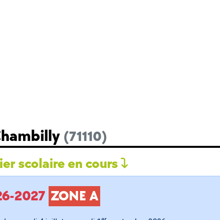
Chambilly
(71110)
er scolaire en cours
026-2027
ZONE A
er