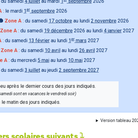
 du samedi
4 juillet
au mardi
1
septembre
2026
er
A
: le mardi
1
septembre
2026
🎃
Zone A
: du samedi
17 octobre
au lundi
2 novembre
2026
Zone A
: du samedi
19 décembre
2026 au lundi
4 janvier
2027
er
A
: du samedi
13 février
au lundi
1
mars
2027

Zone A
: du samedi
10 avril
au lundi
26 avril
2027
e A
: du mercredi
5 mai
au lundi
10 mai
2027
 du samedi
3 juillet
au jeudi
2 septembre 2027
ieu après le dernier cours des jours indiqués.
e samedi sont en vacances le vendredi soir)
u le matin des jours indiqués.
Version tableau 2
rs scolaires suivants