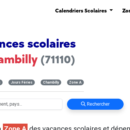
Calendriers Scolaires
Zo
nces scolaires
ambilly
(71110)
s
Jours Féries
Chambilly
Zone A
Rechercher
n
Zone A
des vacances scolaires et dépe