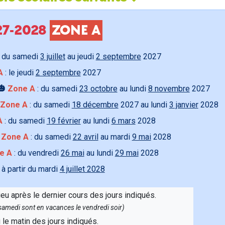
027-2028
ZONE A
 du samedi
3 juillet
au jeudi
2 septembre
2027
A
: le jeudi
2 septembre
2027
🎃
Zone A
: du samedi
23 octobre
au lundi
8 novembre
2027
Zone A
: du samedi
18 décembre
2027 au lundi
3 janvier
2028
A
: du samedi
19 février
au lundi
6 mars
2028

Zone A
: du samedi
22 avril
au mardi
9 mai
2028
e A
: du vendredi
26 mai
au lundi
29 mai
2028
 à partir du mardi
4 juillet 2028
ieu après le dernier cours des jours indiqués.
e samedi sont en vacances le vendredi soir)
u le matin des jours indiqués.