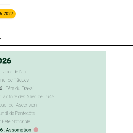
26-2027
y
026
: Jour de l'an
undi de Pâques
6
: Fête du Travail
: Victoire des Alliés de 1945
eudi de l'Ascension
undi de Pentecôte
: Fête Nationale
26
: Assomption