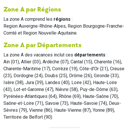
Zone A par Régions
La zone A comprend les
régions
:
Region Auvergne-Rhône-Alpes, Region Bourgogne-Franche-
Comté et Region Nouvelle-Aquitaine.
Zone A par Départements
La zone A des vacances inclut ces
départements
:
Ain (01), Allier (03), Ardèche (07), Cantal (15), Charente (16),
Charente-Maritime (17), Corrèze (19), Côte-d’Or (21), Creuse
(23), Dordogne (24), Doubs (25), Drôme (26), Gironde (33),
Isère (38), Jura (39), Landes (40), Loire (42), Haute-Loire
(43), Lot-et-Garonne (47), Nièvre (58), Puy-de-Dôme (63),
Pyrénées-Atlantiques (64), Rhône (69), Haute-Saône (70),
Saône-et-Loire (71), Savoie (73), Haute-Savoie (74), Deux-
Sèvres (79), Vienne (86), Haute-Vienne (87), Yonne (89),
Territoire de Belfort (90).