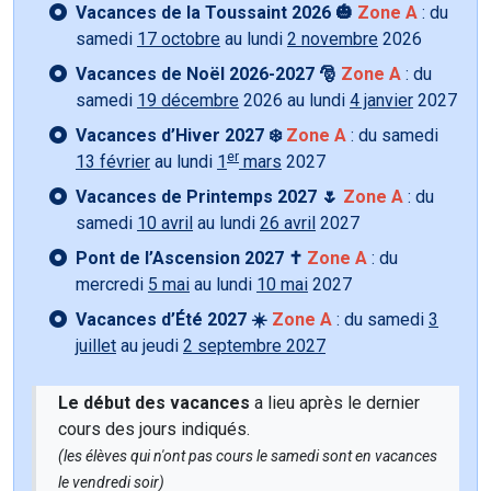
Vacances de la Toussaint 2026 🎃
Zone A
: du
samedi
17 octobre
au lundi
2 novembre
2026
Vacances de Noël 2026-2027 🎅
Zone A
: du
samedi
19 décembre
2026 au lundi
4 janvier
2027
Vacances d’Hiver 2027 ❄️
Zone A
: du samedi
er
13 février
au lundi
1
mars
2027
Vacances de Printemps 2027 🌷
Zone A
: du
samedi
10 avril
au lundi
26 avril
2027
Pont de l’Ascension 2027 ✝️
Zone A
: du
mercredi
5 mai
au lundi
10 mai
2027
Vacances d’Été 2027 ☀️
Zone A
: du samedi
3
juillet
au jeudi
2 septembre 2027
Le début des vacances
a lieu après le dernier
cours des jours indiqués.
(les élèves qui n'ont pas cours le samedi sont en vacances
le vendredi soir)