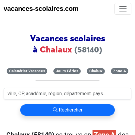
vacances-scolaires.com
Vacances scolaires
à
Chalaux
(58140)
Calendrier Vacances
Jours Féries
Chalaux
Zone A
Rechercher
Chalaux (58140)
se trouve en
Zone A
des