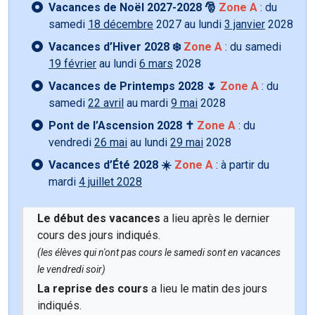
Vacances de Noël 2027-2028 🎅
Zone A
: du
samedi
18 décembre
2027 au lundi
3 janvier
2028
Vacances d’Hiver 2028 ❄️
Zone A
: du samedi
19 février
au lundi
6 mars
2028
Vacances de Printemps 2028 🌷
Zone A
: du
samedi
22 avril
au mardi
9 mai
2028
Pont de l’Ascension 2028 ✝️
Zone A
: du
vendredi
26 mai
au lundi
29 mai
2028
Vacances d’Été 2028 ☀️
Zone A
: à partir du
mardi
4 juillet 2028
Le début des vacances
a lieu après le dernier
cours des jours indiqués.
(les élèves qui n'ont pas cours le samedi sont en vacances
le vendredi soir)
La reprise des cours
a lieu le matin des jours
indiqués.