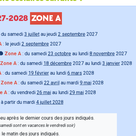
027-2028
ZONE A
 du samedi
3 juillet
au jeudi
2 septembre
2027
A
: le jeudi
2 septembre
2027
🎃
Zone A
: du samedi
23 octobre
au lundi
8 novembre
2027
Zone A
: du samedi
18 décembre
2027 au lundi
3 janvier
2028
A
: du samedi
19 février
au lundi
6 mars
2028

Zone A
: du samedi
22 avril
au mardi
9 mai
2028
e A
: du vendredi
26 mai
au lundi
29 mai
2028
 à partir du mardi
4 juillet 2028
ieu après le dernier cours des jours indiqués.
e samedi sont en vacances le vendredi soir)
u le matin des jours indiqués.