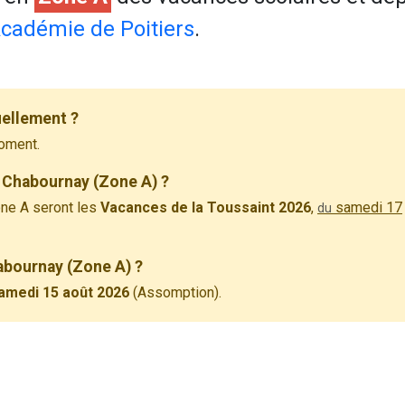
cadémie de Poitiers
.
uellement ?
oment.
 Chabournay (Zone A) ?
ne A seront les
Vacances de la Toussaint 2026
,
samedi 17
du
habournay (Zone A) ?
amedi 15 août 2026
(Assomption).