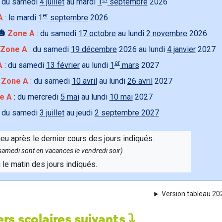
 du samedi
4 juillet
au mardi
1
septembre
2026
er
A
: le mardi
1
septembre
2026
🎃
Zone A
: du samedi
17 octobre
au lundi
2 novembre
2026
Zone A
: du samedi
19 décembre
2026 au lundi
4 janvier
2027
er
A
: du samedi
13 février
au lundi
1
mars
2027

Zone A
: du samedi
10 avril
au lundi
26 avril
2027
e A
: du mercredi
5 mai
au lundi
10 mai
2027
 du samedi
3 juillet
au jeudi
2 septembre 2027
ieu après le dernier cours des jours indiqués.
e samedi sont en vacances le vendredi soir)
u le matin des jours indiqués.
Version tableau 2
rs scolaires suivants