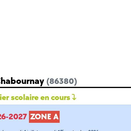
 Chabournay
(86380)
er scolaire en cours
026-2027
ZONE A
er