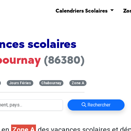
Calendriers Scolaires
Zo
nces scolaires
bournay
(86380)
Jours Féries
Chabournay
Zone A
Rechercher
e en
Zone A
des vacances scolaires et dé