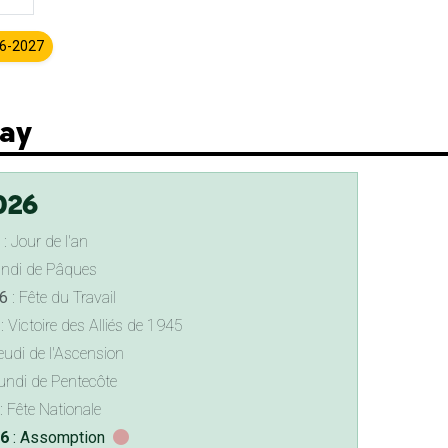
26-2027
nay
026
: Jour de l'an
undi de Pâques
6
: Fête du Travail
: Victoire des Alliés de 1945
eudi de l'Ascension
undi de Pentecôte
: Fête Nationale
26
: Assomption