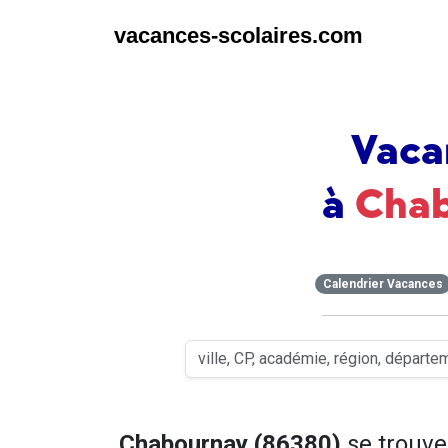
vacances-scolaires.com
Vaca
à
Cha
Calendrier Vacances
Chabournay (86380)
se trouv