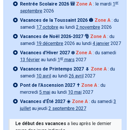
er
Rentrée Scolaire 2026 🎒
Zone A
: le mardi
1
septembre
2026
Vacances de la Toussaint 2026 🎃
Zone A
: du
samedi
17 octobre
au lundi
2 novembre
2026
Vacances de Noël 2026-2027 🎅
Zone A
: du
samedi
19 décembre
2026 au lundi
4 janvier
2027
Vacances d’Hiver 2027 ❄️
Zone A
: du samedi
er
13 février
au lundi
1
mars
2027
Vacances de Printemps 2027 🌷
Zone A
: du
samedi
10 avril
au lundi
26 avril
2027
Pont de l’Ascension 2027 ✝️
Zone A
: du
mercredi
5 mai
au lundi
10 mai
2027
Vacances d’Été 2027 ☀️
Zone A
: du samedi
3
juillet
au jeudi
2 septembre 2027
Le début des vacances
a lieu après le dernier