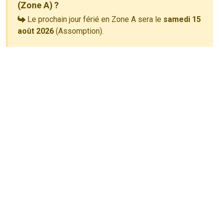
(Zone A) ?
Le prochain jour férié en Zone A sera le
samedi 15
août 2026
(Assomption).