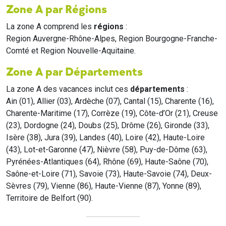
Zone A par Régions
La zone A comprend les
régions
:
Region Auvergne-Rhône-Alpes, Region Bourgogne-Franche-
Comté et Region Nouvelle-Aquitaine.
Zone A par Départements
La zone A des vacances inclut ces
départements
:
Ain (01), Allier (03), Ardèche (07), Cantal (15), Charente (16),
Charente-Maritime (17), Corrèze (19), Côte-d’Or (21), Creuse
(23), Dordogne (24), Doubs (25), Drôme (26), Gironde (33),
Isère (38), Jura (39), Landes (40), Loire (42), Haute-Loire
(43), Lot-et-Garonne (47), Nièvre (58), Puy-de-Dôme (63),
Pyrénées-Atlantiques (64), Rhône (69), Haute-Saône (70),
Saône-et-Loire (71), Savoie (73), Haute-Savoie (74), Deux-
Sèvres (79), Vienne (86), Haute-Vienne (87), Yonne (89),
Territoire de Belfort (90).