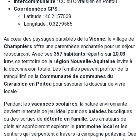
Intercommunalité
: CC du Civraisien en Poitou
Coordonnées GPS
:
Latitude : 46.2157008
Longitude : 0.3279585
Au cœur des paysages paisibles de la
Vienne
, le village de
Champniers
offre une parenthèse enchantée pour un séjour
ressourçant. Avec ses
357 habitants
répartis sur
20,03
km²
, ce territoire de la
région Nouvelle-Aquitaine
invite à
la déconnexion totale. Les familles peuvent profiter de la
tranquillité de la
Communauté de communes du
Civraisien en Poitou
pour savourer la douceur de vivre
locale.
Pendant les
vacances scolaires
, la nature environnante
devient le terrain de jeu idéal pour des
balades
bucoliques
ou des sorties de
détente en famille
. Les amateurs de
plein air apprécieront explorer le
patrimoine local
et les
sentiers qui serpentent à travers la campagne poitevine. Que