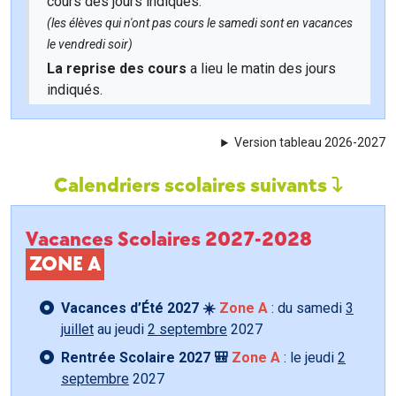
cours des jours indiqués.
(les élèves qui n'ont pas cours le samedi sont en vacances
le vendredi soir)
La reprise des cours
a lieu le matin des jours
indiqués.
Version tableau 2026-2027
Calendriers scolaires suivants
Vacances Scolaires 2027-2028
ZONE A
Vacances d’Été 2027 ☀️
Zone A
: du samedi
3
juillet
au jeudi
2 septembre
2027
Rentrée Scolaire 2027 🎒
Zone A
: le jeudi
2
septembre
2027