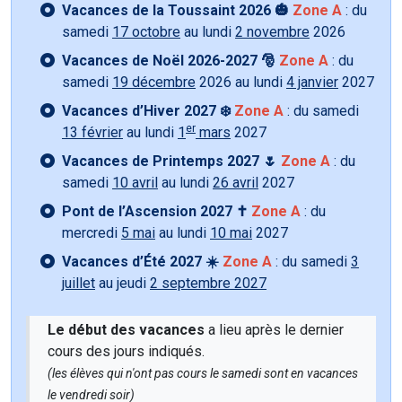
Vacances de la Toussaint 2026 🎃
Zone A
: du
samedi
17 octobre
au lundi
2 novembre
2026
Vacances de Noël 2026-2027 🎅
Zone A
: du
samedi
19 décembre
2026 au lundi
4 janvier
2027
Vacances d’Hiver 2027 ❄️
Zone A
: du samedi
er
13 février
au lundi
1
mars
2027
Vacances de Printemps 2027 🌷
Zone A
: du
samedi
10 avril
au lundi
26 avril
2027
Pont de l’Ascension 2027 ✝️
Zone A
: du
mercredi
5 mai
au lundi
10 mai
2027
Vacances d’Été 2027 ☀️
Zone A
: du samedi
3
juillet
au jeudi
2 septembre 2027
Le début des vacances
a lieu après le dernier
cours des jours indiqués.
(les élèves qui n'ont pas cours le samedi sont en vacances
le vendredi soir)