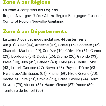
Zone A par Régions
La zone A comprend les
régions
:
Region Auvergne-Rhône-Alpes, Region Bourgogne-Franche-
Comté et Region Nouvelle-Aquitaine.
Zone A par Départements
La zone A des vacances inclut ces
départements
:
Ain (01), Allier (03), Ardèche (07), Cantal (15), Charente (16),
Charente-Maritime (17), Corrèze (19), Côte-d’Or (21), Creuse
(23), Dordogne (24), Doubs (25), Drôme (26), Gironde (33),
Isère (38), Jura (39), Landes (40), Loire (42), Haute-Loire
(43), Lot-et-Garonne (47), Nièvre (58), Puy-de-Dôme (63),
Pyrénées-Atlantiques (64), Rhône (69), Haute-Saône (70),
Saône-et-Loire (71), Savoie (73), Haute-Savoie (74), Deux-
Sèvres (79), Vienne (86), Haute-Vienne (87), Yonne (89),
Territoire de Belfort (90).