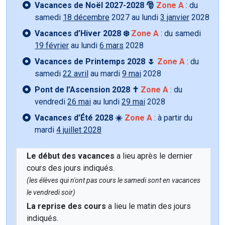
Vacances de Noël 2027-2028 🎅
Zone A
: du
samedi
18 décembre
2027 au lundi
3 janvier
2028
Vacances d’Hiver 2028 ❄️
Zone A
: du samedi
19 février
au lundi
6 mars
2028
Vacances de Printemps 2028 🌷
Zone A
: du
samedi
22 avril
au mardi
9 mai
2028
Pont de l’Ascension 2028 ✝️
Zone A
: du
vendredi
26 mai
au lundi
29 mai
2028
Vacances d’Été 2028 ☀️
Zone A
: à partir du
mardi
4 juillet 2028
Le début des vacances
a lieu après le dernier
cours des jours indiqués.
(les élèves qui n'ont pas cours le samedi sont en vacances
le vendredi soir)
La reprise des cours
a lieu le matin des jours
indiqués.