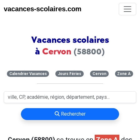
vacances-scolaires.com
Vacances scolaires
à
Cervon
(58800)
Calendrier Vacances
Jours Féries
Cervon
Zone A
Rechercher
Cervon (58800)
se trouve en
Zone A
des