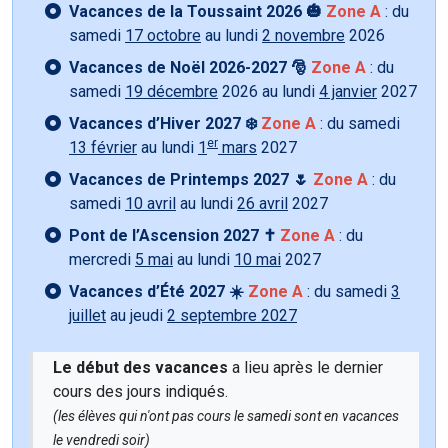
Vacances de la Toussaint 2026 🎃
Zone A
: du
samedi
17 octobre
au lundi
2 novembre
2026
Vacances de Noël 2026-2027 🎅
Zone A
: du
samedi
19 décembre
2026 au lundi
4 janvier
2027
Vacances d’Hiver 2027 ❄️
Zone A
: du samedi
er
13 février
au lundi
1
mars
2027
Vacances de Printemps 2027 🌷
Zone A
: du
samedi
10 avril
au lundi
26 avril
2027
Pont de l’Ascension 2027 ✝️
Zone A
: du
mercredi
5 mai
au lundi
10 mai
2027
Vacances d’Été 2027 ☀️
Zone A
: du samedi
3
juillet
au jeudi
2 septembre 2027
Le début des vacances
a lieu après le dernier
cours des jours indiqués.
(les élèves qui n'ont pas cours le samedi sont en vacances
le vendredi soir)