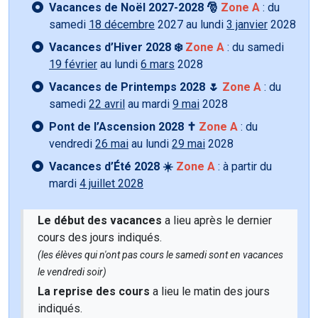
Vacances de Noël 2027-2028 🎅
Zone A
: du
samedi
18 décembre
2027 au lundi
3 janvier
2028
Vacances d’Hiver 2028 ❄️
Zone A
: du samedi
19 février
au lundi
6 mars
2028
Vacances de Printemps 2028 🌷
Zone A
: du
samedi
22 avril
au mardi
9 mai
2028
Pont de l’Ascension 2028 ✝️
Zone A
: du
vendredi
26 mai
au lundi
29 mai
2028
Vacances d’Été 2028 ☀️
Zone A
: à partir du
mardi
4 juillet 2028
Le début des vacances
a lieu après le dernier
cours des jours indiqués.
(les élèves qui n'ont pas cours le samedi sont en vacances
le vendredi soir)
La reprise des cours
a lieu le matin des jours
indiqués.