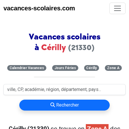
vacances-scolaires.com
Vacances scolaires
à
Cérilly
(21330)
Calendrier Vacances
Jours Féries
Cérilly
Zone A
Rechercher
Cérilly (21330)
se trouve en
Zone A
des