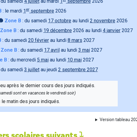
 du samedi
4 juillet
au mardi
1
septembre
2026
er
B
: le mardi
1
septembre
2026
🎃
Zone B
: du samedi
17 octobre
au lundi
2 novembre
2026
Zone B
: du samedi
19 décembre
2026 au lundi
4 janvier
2027
B
: du samedi
20 février
au lundi
8 mars
2027

Zone B
: du samedi
17 avril
au lundi
3 mai
2027
e B
: du mercredi
5 mai
au lundi
10 mai
2027
 du samedi
3 juillet
au jeudi
2 septembre 2027
ieu après le dernier cours des jours indiqués.
e samedi sont en vacances le vendredi soir)
u le matin des jours indiqués.
Version tableau 2
rs scolaires suivants