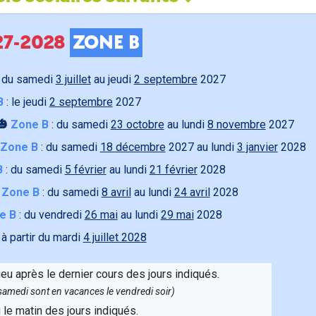
027-2028
ZONE B
 du samedi
3 juillet
au jeudi
2 septembre
2027
B
: le jeudi
2 septembre
2027
🎃
Zone B
: du samedi
23 octobre
au lundi
8 novembre
2027
Zone B
: du samedi
18 décembre
2027 au lundi
3 janvier
2028
B
: du samedi
5 février
au lundi
21 février
2028

Zone B
: du samedi
8 avril
au lundi
24 avril
2028
e B
: du vendredi
26 mai
au lundi
29 mai
2028
 à partir du mardi
4 juillet 2028
ieu après le dernier cours des jours indiqués.
e samedi sont en vacances le vendredi soir)
u le matin des jours indiqués.