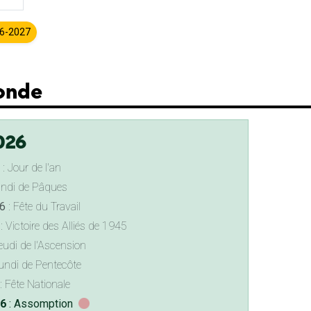
26-2027
Ronde
026
: Jour de l'an
undi de Pâques
6
: Fête du Travail
: Victoire des Alliés de 1945
eudi de l'Ascension
undi de Pentecôte
: Fête Nationale
26
: Assomption