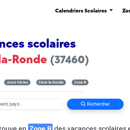
Calendriers Scolaires
Zo
nces scolaires
la-Ronde
(37460)
Jours Féries
Céré-la-Ronde
Zone B
Rechercher
trouve en
Zone B
des vacances scolaires 