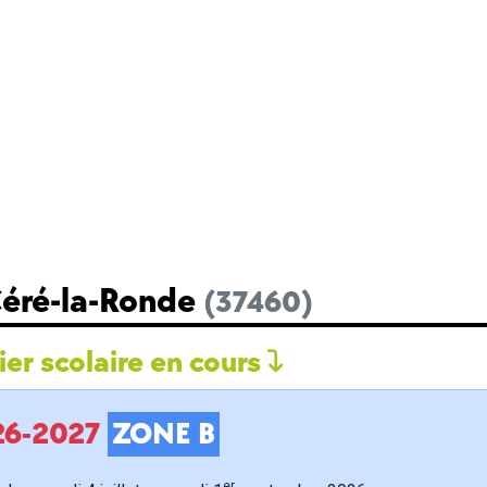
Céré-la-Ronde
(37460)
er scolaire en cours
026-2027
ZONE B
er