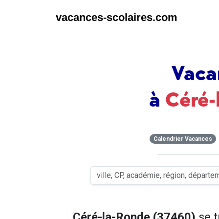
vacances-scolaires.com
Vaca
à
Céré-
Calendrier Vacances
Céré-la-Ronde (37460)
se 