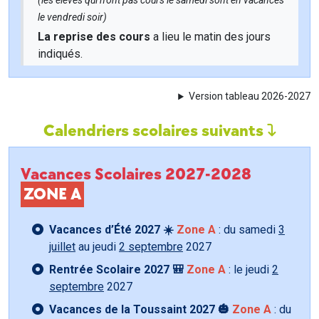
(les élèves qui n'ont pas cours le samedi sont en vacances
le vendredi soir)
La reprise des cours
a lieu le matin des jours
indiqués.
Version tableau 2026-2027
Calendriers scolaires suivants
Vacances Scolaires 2027-2028
ZONE A
Vacances d’Été 2027 ☀️
Zone A
: du samedi
3
juillet
au jeudi
2 septembre
2027
Rentrée Scolaire 2027 🎒
Zone A
: le jeudi
2
septembre
2027
Vacances de la Toussaint 2027 🎃
Zone A
: du