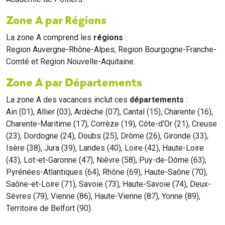
Zone A par Régions
La zone A comprend les
régions
:
Region Auvergne-Rhône-Alpes, Region Bourgogne-Franche-
Comté et Region Nouvelle-Aquitaine.
Zone A par Départements
La zone A des vacances inclut ces
départements
:
Ain (01), Allier (03), Ardèche (07), Cantal (15), Charente (16),
Charente-Maritime (17), Corrèze (19), Côte-d’Or (21), Creuse
(23), Dordogne (24), Doubs (25), Drôme (26), Gironde (33),
Isère (38), Jura (39), Landes (40), Loire (42), Haute-Loire
(43), Lot-et-Garonne (47), Nièvre (58), Puy-de-Dôme (63),
Pyrénées-Atlantiques (64), Rhône (69), Haute-Saône (70),
Saône-et-Loire (71), Savoie (73), Haute-Savoie (74), Deux-
Sèvres (79), Vienne (86), Haute-Vienne (87), Yonne (89),
Territoire de Belfort (90).