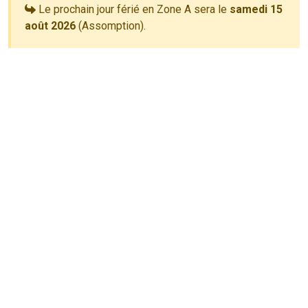
Le prochain jour férié en Zone A sera le
samedi 15
août 2026
(Assomption).