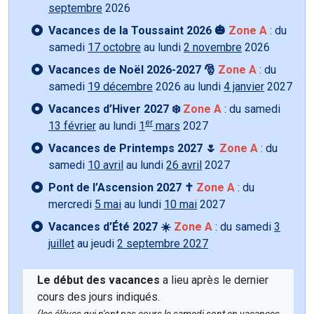
septembre
2026
Vacances de la Toussaint 2026 🎃
Zone A
: du
samedi
17 octobre
au lundi
2 novembre
2026
Vacances de Noël 2026-2027 🎅
Zone A
: du
samedi
19 décembre
2026 au lundi
4 janvier
2027
Vacances d’Hiver 2027 ❄️
Zone A
: du samedi
er
13 février
au lundi
1
mars
2027
Vacances de Printemps 2027 🌷
Zone A
: du
samedi
10 avril
au lundi
26 avril
2027
Pont de l’Ascension 2027 ✝️
Zone A
: du
mercredi
5 mai
au lundi
10 mai
2027
Vacances d’Été 2027 ☀️
Zone A
: du samedi
3
juillet
au jeudi
2 septembre 2027
Le début des vacances
a lieu après le dernier
cours des jours indiqués.