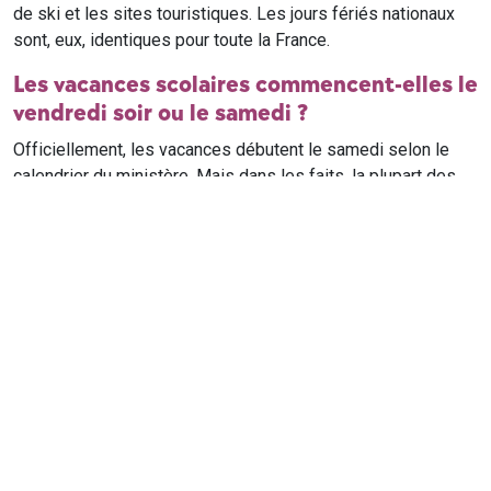
de ski et les sites touristiques. Les jours fériés nationaux
sont, eux, identiques pour toute la France.
Les vacances scolaires commencent-elles le
vendredi soir ou le samedi ?
Officiellement, les vacances débutent le samedi selon le
calendrier du ministère. Mais dans les faits, la plupart des
élèves qui n'ont pas cours le samedi sont en vacances dès
le vendredi soir après leur dernier cours. Il est conseillé de
vérifier avec l'établissement scolaire si des cours ont lieu le
samedi matin.
Où trouver le calendrier scolaire officiel ?
Le calendrier scolaire officiel est publié sur le site du
ministère de l'Education nationale
. Les dates présentées sur
ce site reprennent les données officielles pour les années
scolaires en cours et à venir, pour chaque zone et chaque
ville de France.