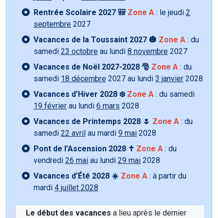
Rentrée Scolaire 2027 🎒
Zone A
: le jeudi
2
septembre
2027
Vacances de la Toussaint 2027 🎃
Zone A
: du
samedi
23 octobre
au lundi
8 novembre
2027
Vacances de Noël 2027-2028 🎅
Zone A
: du
samedi
18 décembre
2027 au lundi
3 janvier
2028
Vacances d’Hiver 2028 ❄️
Zone A
: du samedi
19 février
au lundi
6 mars
2028
Vacances de Printemps 2028 🌷
Zone A
: du
samedi
22 avril
au mardi
9 mai
2028
Pont de l’Ascension 2028 ✝️
Zone A
: du
vendredi
26 mai
au lundi
29 mai
2028
Vacances d’Été 2028 ☀️
Zone A
: à partir du
mardi
4 juillet 2028
Le début des vacances
a lieu après le dernier