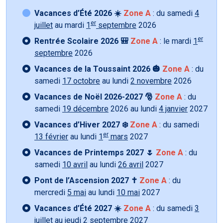
Vacances d’Été 2026 ☀️
Zone A
: du samedi
4
er
juillet
au mardi
1
septembre
2026
er
Rentrée Scolaire 2026 🎒
Zone A
: le mardi
1
septembre
2026
Vacances de la Toussaint 2026 🎃
Zone A
: du
samedi
17 octobre
au lundi
2 novembre
2026
Vacances de Noël 2026-2027 🎅
Zone A
: du
samedi
19 décembre
2026 au lundi
4 janvier
2027
Vacances d’Hiver 2027 ❄️
Zone A
: du samedi
er
13 février
au lundi
1
mars
2027
Vacances de Printemps 2027 🌷
Zone A
: du
samedi
10 avril
au lundi
26 avril
2027
Pont de l’Ascension 2027 ✝️
Zone A
: du
mercredi
5 mai
au lundi
10 mai
2027
Vacances d’Été 2027 ☀️
Zone A
: du samedi
3
juillet
au jeudi
2 septembre 2027