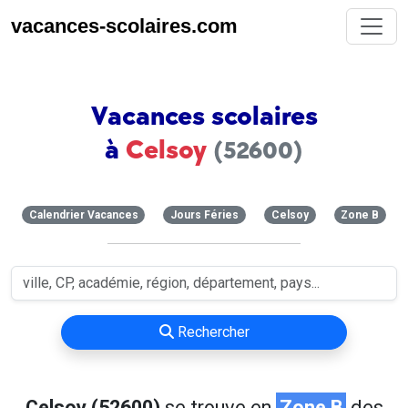
vacances-scolaires.com
Vacances scolaires
à
Celsoy
(52600)
Calendrier Vacances
Jours Féries
Celsoy
Zone B
Rechercher
Celsoy (52600)
se trouve en
Zone B
des