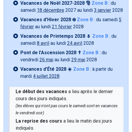
Vacances de Noël 2027-2028 🎅
Zone B
: du
samedi
18 décembre
2027 au lundi
3 janvier
2028
Vacances d’Hiver 2028 ❄️
Zone B
: du samedi
5
février
au lundi
21 février
2028
Vacances de Printemps 2028 🌷
Zone B
: du
samedi
8 avril
au lundi
24 avril
2028
Pont de l’Ascension 2028 ✝️
Zone B
: du
vendredi
26 mai
au lundi
29 mai
2028
Vacances d’Été 2028 ☀️
Zone B
: à partir du
mardi
4 juillet 2028
Le début des vacances
a lieu après le dernier
cours des jours indiqués.
(les élèves qui n'ont pas cours le samedi sont en vacances
le vendredi soir)
La reprise des cours
a lieu le matin des jours
indiqués.