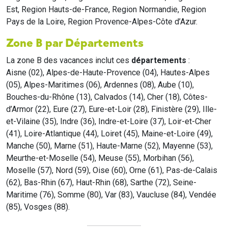
Est, Region Hauts-de-France, Region Normandie, Region
Pays de la Loire, Region Provence-Alpes-Côte d’Azur.
Zone B par Départements
La zone B des vacances inclut ces
départements
:
Aisne (02), Alpes-de-Haute-Provence (04), Hautes-Alpes
(05), Alpes-Maritimes (06), Ardennes (08), Aube (10),
Bouches-du-Rhône (13), Calvados (14), Cher (18), Côtes-
d’Armor (22), Eure (27), Eure-et-Loir (28), Finistère (29), Ille-
et-Vilaine (35), Indre (36), Indre-et-Loire (37), Loir-et-Cher
(41), Loire-Atlantique (44), Loiret (45), Maine-et-Loire (49),
Manche (50), Marne (51), Haute-Marne (52), Mayenne (53),
Meurthe-et-Moselle (54), Meuse (55), Morbihan (56),
Moselle (57), Nord (59), Oise (60), Orne (61), Pas-de-Calais
(62), Bas-Rhin (67), Haut-Rhin (68), Sarthe (72), Seine-
Maritime (76), Somme (80), Var (83), Vaucluse (84), Vendée
(85), Vosges (88).