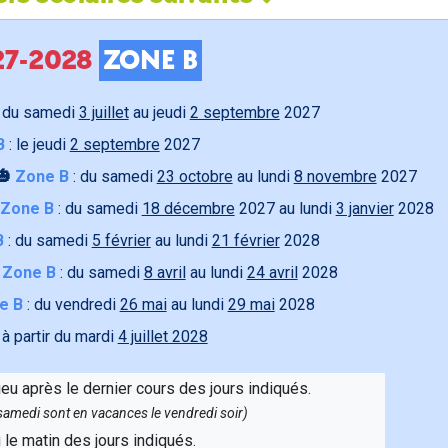
027-2028
ZONE B
 du samedi
3 juillet
au jeudi
2 septembre
2027
B
: le jeudi
2 septembre
2027
🎃
Zone B
: du samedi
23 octobre
au lundi
8 novembre
2027
Zone B
: du samedi
18 décembre
2027 au lundi
3 janvier
2028
B
: du samedi
5 février
au lundi
21 février
2028

Zone B
: du samedi
8 avril
au lundi
24 avril
2028
e B
: du vendredi
26 mai
au lundi
29 mai
2028
 à partir du mardi
4 juillet 2028
ieu après le dernier cours des jours indiqués.
e samedi sont en vacances le vendredi soir)
u le matin des jours indiqués.