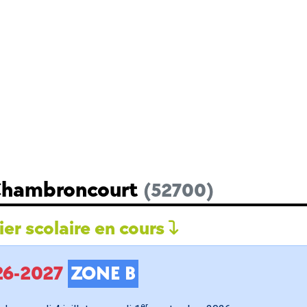
 Chambroncourt
(52700)
er scolaire en cours
026-2027
ZONE B
er