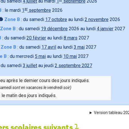
 du samedi
4 juillet
au mardi
1
septembre
2026
er
B
: le mardi
1
septembre
2026
🎃
Zone B
: du samedi
17 octobre
au lundi
2 novembre
2026
Zone B
: du samedi
19 décembre
2026 au lundi
4 janvier
2027
B
: du samedi
20 février
au lundi
8 mars
2027

Zone B
: du samedi
17 avril
au lundi
3 mai
2027
e B
: du mercredi
5 mai
au lundi
10 mai
2027
 du samedi
3 juillet
au jeudi
2 septembre 2027
ieu après le dernier cours des jours indiqués.
e samedi sont en vacances le vendredi soir)
u le matin des jours indiqués.
Version tableau 2
rs scolaires suivants