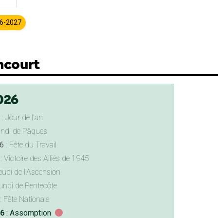
26-2027
ncourt
026
: Jour de l'an
undi de Pâques
6
: Fête du Travail
: Victoire des Alliés de 1945
eudi de l'Ascension
undi de Pentecôte
: Fête Nationale
26
: Assomption