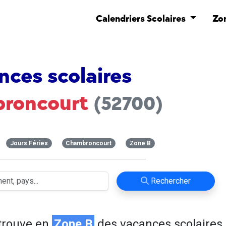
Calendriers Scolaires
Zo
nces scolaires
roncourt
(52700)
Jours Féries
Chambroncourt
Zone B
Rechercher
trouve en
Zone B
des vacances scolaires 