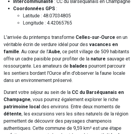
Intercommunalité
: CC du Barséquanais en Champagne
Coordonnées GPS
:
Latitude : 48.07034805
Longitude : 4.42065765
L'arrivée du printemps transforme
Celles-sur-Ource
en un
véritable écrin de verdure idéal pour des
vacances en
famille
. Au cœur de l'
Aube
, ce petit village de 509 habitants
offre un cadre paisible pour profiter de la
nature
sauvage et
ressourçante. Les amateurs de
balades
pourront parcourir
les sentiers bordant l'Ource afin d'observer la faune locale
dans un environnement préservé.
Durant votre séjour au sein de la
CC du Barséquanais en
Champagne
, vous pourrez également explorer le riche
patrimoine local
des environs. Entre deux moments de
détente
, les excursions vers les sites naturels de la région
permettent de découvrir des paysages champenois
authentiques. Cette commune de 9,59 km² est une étape