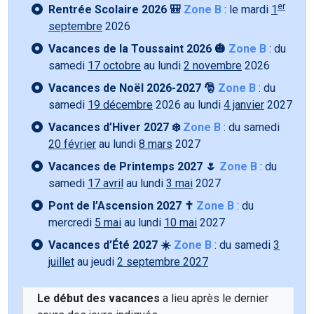
er
Rentrée Scolaire 2026 🎒
Zone B
: le mardi
1
septembre
2026
Vacances de la Toussaint 2026 🎃
Zone B
: du
samedi
17 octobre
au lundi
2 novembre
2026
Vacances de Noël 2026-2027 🎅
Zone B
: du
samedi
19 décembre
2026 au lundi
4 janvier
2027
Vacances d’Hiver 2027 ❄️
Zone B
: du samedi
20 février
au lundi
8 mars
2027
Vacances de Printemps 2027 🌷
Zone B
: du
samedi
17 avril
au lundi
3 mai
2027
Pont de l’Ascension 2027 ✝️
Zone B
: du
mercredi
5 mai
au lundi
10 mai
2027
Vacances d’Été 2027 ☀️
Zone B
: du samedi
3
juillet
au jeudi
2 septembre 2027
Le début des vacances
a lieu après le dernier