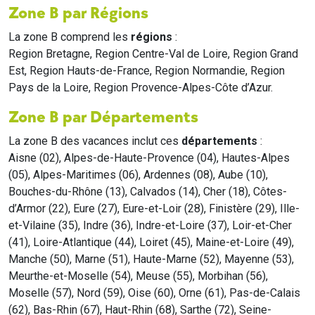
Zone B par Régions
La zone B comprend les
régions
:
Region Bretagne, Region Centre-Val de Loire, Region Grand
Est, Region Hauts-de-France, Region Normandie, Region
Pays de la Loire, Region Provence-Alpes-Côte d’Azur.
Zone B par Départements
La zone B des vacances inclut ces
départements
:
Aisne (02), Alpes-de-Haute-Provence (04), Hautes-Alpes
(05), Alpes-Maritimes (06), Ardennes (08), Aube (10),
Bouches-du-Rhône (13), Calvados (14), Cher (18), Côtes-
d’Armor (22), Eure (27), Eure-et-Loir (28), Finistère (29), Ille-
et-Vilaine (35), Indre (36), Indre-et-Loire (37), Loir-et-Cher
(41), Loire-Atlantique (44), Loiret (45), Maine-et-Loire (49),
Manche (50), Marne (51), Haute-Marne (52), Mayenne (53),
Meurthe-et-Moselle (54), Meuse (55), Morbihan (56),
Moselle (57), Nord (59), Oise (60), Orne (61), Pas-de-Calais
(62), Bas-Rhin (67), Haut-Rhin (68), Sarthe (72), Seine-