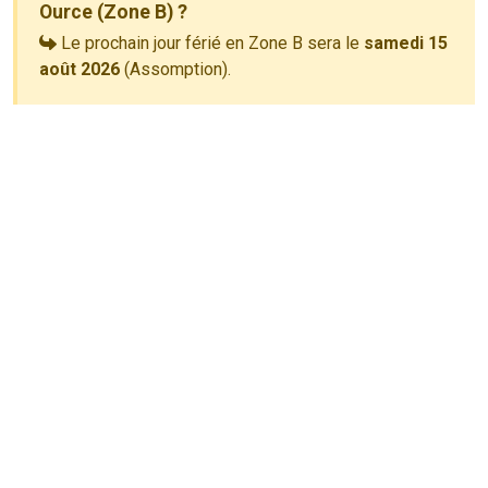
Ource (Zone B) ?
Le prochain jour férié en Zone B sera le
samedi 15
août 2026
(Assomption).