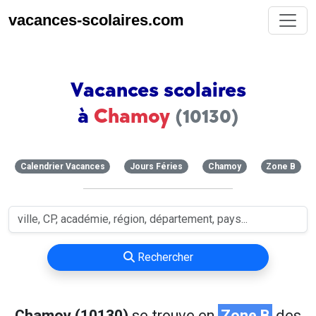
vacances-scolaires.com
Vacances scolaires
à
Chamoy
(10130)
Calendrier Vacances
Jours Féries
Chamoy
Zone B
Rechercher
Chamoy (10130)
se trouve en
Zone B
des