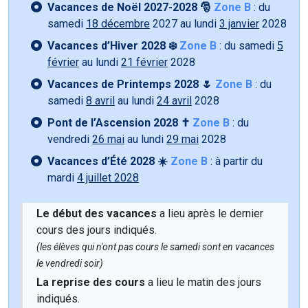
Vacances de Noël 2027-2028 🎅
Zone B
: du
samedi
18 décembre
2027 au lundi
3 janvier
2028
Vacances d’Hiver 2028 ❄️
Zone B
: du samedi
5
février
au lundi
21 février
2028
Vacances de Printemps 2028 🌷
Zone B
: du
samedi
8 avril
au lundi
24 avril
2028
Pont de l’Ascension 2028 ✝️
Zone B
: du
vendredi
26 mai
au lundi
29 mai
2028
Vacances d’Été 2028 ☀️
Zone B
: à partir du
mardi
4 juillet 2028
Le début des vacances
a lieu après le dernier
cours des jours indiqués.
(les élèves qui n'ont pas cours le samedi sont en vacances
le vendredi soir)
La reprise des cours
a lieu le matin des jours
indiqués.