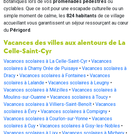
botaniques lors de vos
promenades pédestres
ou
cyclables. Que ce soit pour une escapade culturelle ou un
simple moment de calme, les
824 habitants
de ce village
accueillant vous garantissent un séjour ressourçant au cœur
du
Périgord
.
Vacances des villes aux alentours de La
Celle-Saint-Cyr
Vacances scolaires à La Celle-Saint-Cyr
•
Vacances
scolaires à Charny Orée de Puisaye
•
Vacances scolaires à
Dracy
•
Vacances scolaires à Fontaines
•
Vacances
scolaires à Lalande
•
Vacances scolaires à Leugny
•
Vacances scolaires à Mézilles
•
Vacances scolaires à
Moulins-sur-Ouanne
•
Vacances scolaires à Toucy
•
Vacances scolaires à Villiers-Saint-Benoît
•
Vacances
scolaires à Évry
•
Vacances scolaires à Compigny
•
Vacances scolaires à Courlon-sur-Yonne
•
Vacances
scolaires à Cuy
•
Vacances scolaires à Gisy-les-Nobles
•
Vacances scolaires à Lixy
•
Vacances scolaires à Michery
•