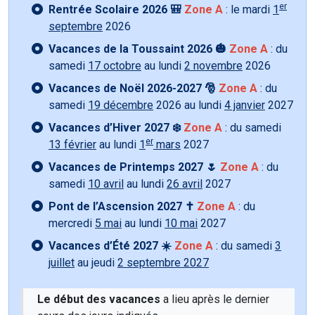
er
Rentrée Scolaire 2026 🎒
Zone A
: le mardi
1
septembre
2026
Vacances de la Toussaint 2026 🎃
Zone A
: du
samedi
17 octobre
au lundi
2 novembre
2026
Vacances de Noël 2026-2027 🎅
Zone A
: du
samedi
19 décembre
2026 au lundi
4 janvier
2027
Vacances d’Hiver 2027 ❄️
Zone A
: du samedi
er
13 février
au lundi
1
mars
2027
Vacances de Printemps 2027 🌷
Zone A
: du
samedi
10 avril
au lundi
26 avril
2027
Pont de l’Ascension 2027 ✝️
Zone A
: du
mercredi
5 mai
au lundi
10 mai
2027
Vacances d’Été 2027 ☀️
Zone A
: du samedi
3
juillet
au jeudi
2 septembre 2027
Le début des vacances
a lieu après le dernier