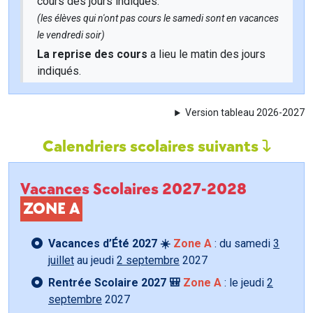
cours des jours indiqués.
(les élèves qui n'ont pas cours le samedi sont en vacances
le vendredi soir)
La reprise des cours
a lieu le matin des jours
indiqués.
Version tableau 2026-2027
Calendriers scolaires suivants
Vacances Scolaires 2027-2028
ZONE A
Vacances d’Été 2027 ☀️
Zone A
: du samedi
3
juillet
au jeudi
2 septembre
2027
Rentrée Scolaire 2027 🎒
Zone A
: le jeudi
2
septembre
2027