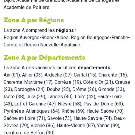
Dijon, Académie de Grenoble, Académie de Limoges et
Académie de Poitiers.
Zone A par Régions
La zone A comprend les
régions
:
Region Auvergne-Rhône-Alpes, Region Bourgogne-Franche-
Comté et Region Nouvelle-Aquitaine.
Zone A par Départements
La zone A des vacances inclut ces
départements
:
Ain (01), Allier (03), Ardèche (07), Cantal (15), Charente (16),
Charente-Maritime (17), Corrèze (19), Côte-d’Or (21), Creuse
(23), Dordogne (24), Doubs (25), Drôme (26), Gironde (33),
Isère (38), Jura (39), Landes (40), Loire (42), Haute-Loire
(43), Lot-et-Garonne (47), Nièvre (58), Puy-de-Dôme (63),
Pyrénées-Atlantiques (64), Rhône (69), Haute-Saône (70),
Saône-et-Loire (71), Savoie (73), Haute-Savoie (74), Deux-
Sèvres (79), Vienne (86), Haute-Vienne (87), Yonne (89),
Territoire de Belfort (90).