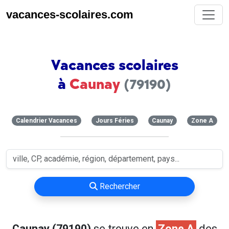
vacances-scolaires.com
Vacances scolaires
à
Caunay
(79190)
Calendrier Vacances
Jours Féries
Caunay
Zone A
Rechercher
Caunay (79190)
se trouve en
Zone A
des