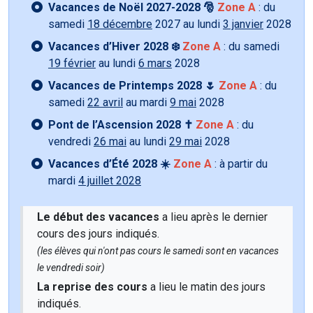
Vacances de Noël 2027-2028 🎅
Zone A
: du
samedi
18 décembre
2027 au lundi
3 janvier
2028
Vacances d’Hiver 2028 ❄️
Zone A
: du samedi
19 février
au lundi
6 mars
2028
Vacances de Printemps 2028 🌷
Zone A
: du
samedi
22 avril
au mardi
9 mai
2028
Pont de l’Ascension 2028 ✝️
Zone A
: du
vendredi
26 mai
au lundi
29 mai
2028
Vacances d’Été 2028 ☀️
Zone A
: à partir du
mardi
4 juillet 2028
Le début des vacances
a lieu après le dernier
cours des jours indiqués.
(les élèves qui n'ont pas cours le samedi sont en vacances
le vendredi soir)
La reprise des cours
a lieu le matin des jours
indiqués.