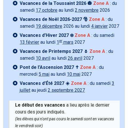
Vacances de la Toussaint 2026 🎃
Zone A
: du
samedi
17 octobre
au lundi
2 novembre
2026
Vacances de Noël 2026-2027 🎅
Zone A
: du
samedi
19 décembre
2026 au lundi
4 janvier
2027
Vacances d’Hiver 2027 ❄️
Zone A
: du samedi
er
13 février
au lundi
1
mars
2027
Vacances de Printemps 2027 🌷
Zone A
: du
samedi
10 avril
au lundi
26 avril
2027
Pont de l’Ascension 2027 ✝️
Zone A
: du
mercredi
5 mai
au lundi
10 mai
2027
Vacances d’Été 2027 ☀️
Zone A
: du samedi
3
juillet
au jeudi
2 septembre 2027
Le début des vacances
a lieu après le dernier
cours des jours indiqués.
(les élèves qui n'ont pas cours le samedi sont en vacances
le vendredi soir)