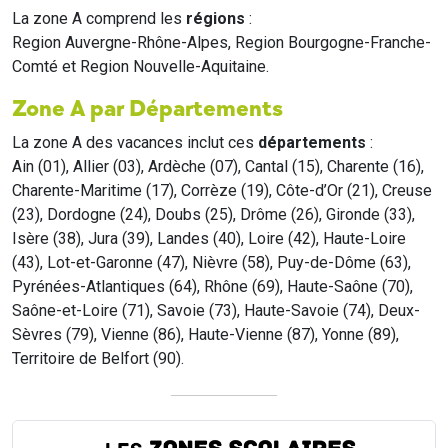
La zone A comprend les
régions
:
Region Auvergne-Rhône-Alpes, Region Bourgogne-Franche-
Comté et Region Nouvelle-Aquitaine.
Zone A par Départements
La zone A des vacances inclut ces
départements
:
Ain (01), Allier (03), Ardèche (07), Cantal (15), Charente (16),
Charente-Maritime (17), Corrèze (19), Côte-d’Or (21), Creuse
(23), Dordogne (24), Doubs (25), Drôme (26), Gironde (33),
Isère (38), Jura (39), Landes (40), Loire (42), Haute-Loire
(43), Lot-et-Garonne (47), Nièvre (58), Puy-de-Dôme (63),
Pyrénées-Atlantiques (64), Rhône (69), Haute-Saône (70),
Saône-et-Loire (71), Savoie (73), Haute-Savoie (74), Deux-
Sèvres (79), Vienne (86), Haute-Vienne (87), Yonne (89),
Territoire de Belfort (90).