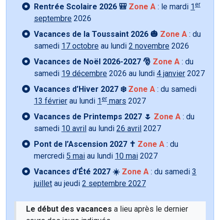
er
Rentrée Scolaire 2026 🎒
Zone A
: le mardi
1
septembre
2026
Vacances de la Toussaint 2026 🎃
Zone A
: du
samedi
17 octobre
au lundi
2 novembre
2026
Vacances de Noël 2026-2027 🎅
Zone A
: du
samedi
19 décembre
2026 au lundi
4 janvier
2027
Vacances d’Hiver 2027 ❄️
Zone A
: du samedi
er
13 février
au lundi
1
mars
2027
Vacances de Printemps 2027 🌷
Zone A
: du
samedi
10 avril
au lundi
26 avril
2027
Pont de l’Ascension 2027 ✝️
Zone A
: du
mercredi
5 mai
au lundi
10 mai
2027
Vacances d’Été 2027 ☀️
Zone A
: du samedi
3
juillet
au jeudi
2 septembre 2027
Le début des vacances
a lieu après le dernier