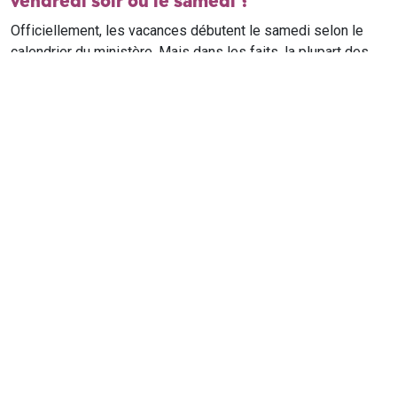
vendredi soir ou le samedi ?
Officiellement, les vacances débutent le samedi selon le
calendrier du ministère. Mais dans les faits, la plupart des
élèves qui n'ont pas cours le samedi sont en vacances dès
le vendredi soir après leur dernier cours. Il est conseillé de
vérifier avec l'établissement scolaire si des cours ont lieu le
samedi matin.
Où trouver le calendrier scolaire officiel ?
Le calendrier scolaire officiel est publié sur le site du
ministère de l'Education nationale
. Les dates présentées sur
ce site reprennent les données officielles pour les années
scolaires en cours et à venir, pour chaque zone et chaque
ville de France.