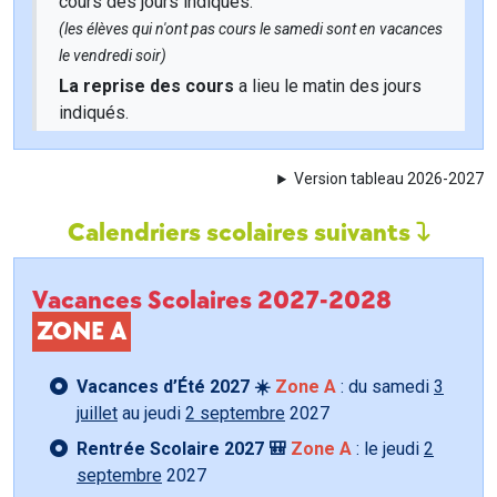
cours des jours indiqués.
(les élèves qui n'ont pas cours le samedi sont en vacances
le vendredi soir)
La reprise des cours
a lieu le matin des jours
indiqués.
Version tableau 2026-2027
Calendriers scolaires suivants
Vacances Scolaires 2027-2028
ZONE A
Vacances d’Été 2027 ☀️
Zone A
: du samedi
3
juillet
au jeudi
2 septembre
2027
Rentrée Scolaire 2027 🎒
Zone A
: le jeudi
2
septembre
2027