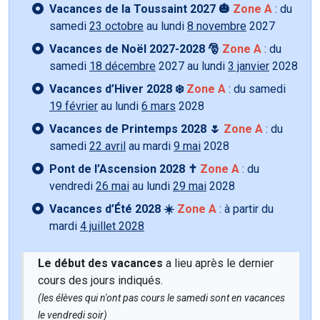
Vacances de la Toussaint 2027 🎃
Zone A
: du
samedi
23 octobre
au lundi
8 novembre
2027
Vacances de Noël 2027-2028 🎅
Zone A
: du
samedi
18 décembre
2027 au lundi
3 janvier
2028
Vacances d’Hiver 2028 ❄️
Zone A
: du samedi
19 février
au lundi
6 mars
2028
Vacances de Printemps 2028 🌷
Zone A
: du
samedi
22 avril
au mardi
9 mai
2028
Pont de l’Ascension 2028 ✝️
Zone A
: du
vendredi
26 mai
au lundi
29 mai
2028
Vacances d’Été 2028 ☀️
Zone A
: à partir du
mardi
4 juillet 2028
Le début des vacances
a lieu après le dernier
cours des jours indiqués.
(les élèves qui n'ont pas cours le samedi sont en vacances
le vendredi soir)