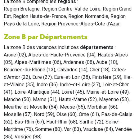
La zone B comprend les
régions
:
Region Bretagne, Region Centre-Val de Loire, Region Grand
Est, Region Hauts-de-France, Region Normandie, Region
Pays de la Loire, Region Provence-Alpes-Côte d’Azur.
Zone B par Départements
La zone B des vacances inclut ces
départements
:
Aisne (02), Alpes-de-Haute-Provence (04), Hautes-Alpes
(05), Alpes-Maritimes (06), Ardennes (08), Aube (10),
Bouches-du-Rhône (13), Calvados (14), Cher (18), Côtes-
d’Armor (22), Eure (27), Eure-et-Loir (28), Finistère (29), Ille-
et-Vilaine (35), Indre (36), Indre-et-Loire (37), Loir-et-Cher
(41), Loire-Atlantique (44), Loiret (45), Maine-et-Loire (49),
Manche (50), Marne (51), Haute-Marne (52), Mayenne (53),
Meurthe-et-Moselle (54), Meuse (55), Morbihan (56),
Moselle (57), Nord (59), Oise (60), Orne (61), Pas-de-Calais
(62), Bas-Rhin (67), Haut-Rhin (68), Sarthe (72), Seine-
Maritime (76), Somme (80), Var (83), Vaucluse (84), Vendée
(85), Vosges (88).