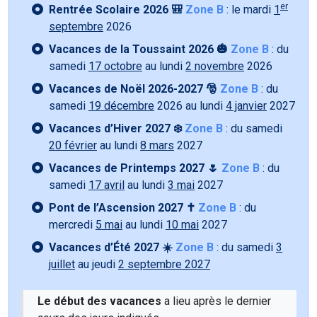
er
Rentrée Scolaire 2026 🎒
Zone B
: le mardi
1
septembre
2026
Vacances de la Toussaint 2026 🎃
Zone B
: du
samedi
17 octobre
au lundi
2 novembre
2026
Vacances de Noël 2026-2027 🎅
Zone B
: du
samedi
19 décembre
2026 au lundi
4 janvier
2027
Vacances d’Hiver 2027 ❄️
Zone B
: du samedi
20 février
au lundi
8 mars
2027
Vacances de Printemps 2027 🌷
Zone B
: du
samedi
17 avril
au lundi
3 mai
2027
Pont de l’Ascension 2027 ✝️
Zone B
: du
mercredi
5 mai
au lundi
10 mai
2027
Vacances d’Été 2027 ☀️
Zone B
: du samedi
3
juillet
au jeudi
2 septembre 2027
Le début des vacances
a lieu après le dernier