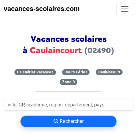
vacances-scolaires.com
Vacances scolaires
à
Caulaincourt
(02490)
Calendrier Vacances
Jours Féries
Caulaincourt
Zone B
Rechercher