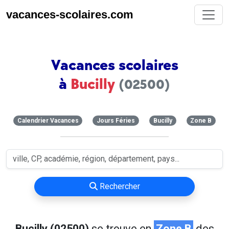
vacances-scolaires.com
Vacances scolaires
à
Bucilly
(02500)
Calendrier Vacances
Jours Féries
Bucilly
Zone B
Rechercher
Bucilly (02500)
se trouve en
Zone B
des