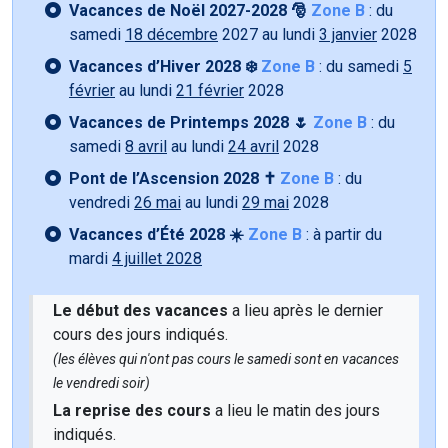
Vacances de Noël 2027-2028 🎅
Zone B
: du
samedi
18 décembre
2027 au lundi
3 janvier
2028
Vacances d’Hiver 2028 ❄️
Zone B
: du samedi
5
février
au lundi
21 février
2028
Vacances de Printemps 2028 🌷
Zone B
: du
samedi
8 avril
au lundi
24 avril
2028
Pont de l’Ascension 2028 ✝️
Zone B
: du
vendredi
26 mai
au lundi
29 mai
2028
Vacances d’Été 2028 ☀️
Zone B
: à partir du
mardi
4 juillet 2028
Le début des vacances
a lieu après le dernier
cours des jours indiqués.
(les élèves qui n'ont pas cours le samedi sont en vacances
le vendredi soir)
La reprise des cours
a lieu le matin des jours
indiqués.