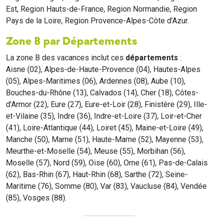
Est, Region Hauts-de-France, Region Normandie, Region
Pays de la Loire, Region Provence-Alpes-Côte d’Azur.
Zone B par Départements
La zone B des vacances inclut ces
départements
:
Aisne (02), Alpes-de-Haute-Provence (04), Hautes-Alpes
(05), Alpes-Maritimes (06), Ardennes (08), Aube (10),
Bouches-du-Rhône (13), Calvados (14), Cher (18), Côtes-
d’Armor (22), Eure (27), Eure-et-Loir (28), Finistère (29), Ille-
et-Vilaine (35), Indre (36), Indre-et-Loire (37), Loir-et-Cher
(41), Loire-Atlantique (44), Loiret (45), Maine-et-Loire (49),
Manche (50), Marne (51), Haute-Marne (52), Mayenne (53),
Meurthe-et-Moselle (54), Meuse (55), Morbihan (56),
Moselle (57), Nord (59), Oise (60), Orne (61), Pas-de-Calais
(62), Bas-Rhin (67), Haut-Rhin (68), Sarthe (72), Seine-
Maritime (76), Somme (80), Var (83), Vaucluse (84), Vendée
(85), Vosges (88).