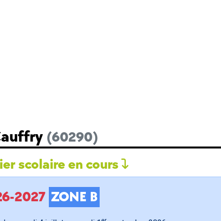
Cauffry
(60290)
er scolaire en cours
026-2027
ZONE B
er