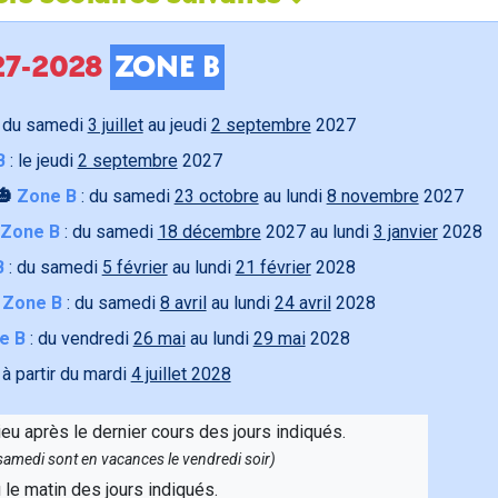
027-2028
ZONE B
 du samedi
3 juillet
au jeudi
2 septembre
2027
B
: le jeudi
2 septembre
2027
🎃
Zone B
: du samedi
23 octobre
au lundi
8 novembre
2027
Zone B
: du samedi
18 décembre
2027 au lundi
3 janvier
2028
B
: du samedi
5 février
au lundi
21 février
2028

Zone B
: du samedi
8 avril
au lundi
24 avril
2028
e B
: du vendredi
26 mai
au lundi
29 mai
2028
 à partir du mardi
4 juillet 2028
ieu après le dernier cours des jours indiqués.
e samedi sont en vacances le vendredi soir)
u le matin des jours indiqués.