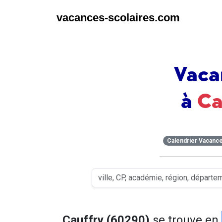
vacances-scolaires.com
Vaca
à
Ca
Calendrier Vacanc
Cauffry (60290)
se trouve en