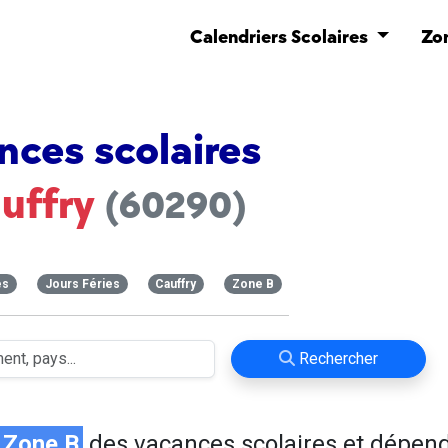
Calendriers Scolaires
Zo
nces scolaires
uffry
(60290)
es
Jours Féries
Cauffry
Zone B
Rechercher
Zone B
des vacances scolaires et dépen