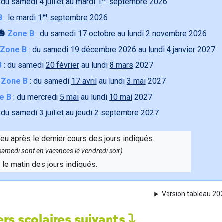
 du samedi
4 juillet
au mardi
1
septembre
2026
er
B
: le mardi
1
septembre
2026
🎃
Zone B
: du samedi
17 octobre
au lundi
2 novembre
2026
Zone B
: du samedi
19 décembre
2026 au lundi
4 janvier
2027
B
: du samedi
20 février
au lundi
8 mars
2027

Zone B
: du samedi
17 avril
au lundi
3 mai
2027
e B
: du mercredi
5 mai
au lundi
10 mai
2027
 du samedi
3 juillet
au jeudi
2 septembre 2027
ieu après le dernier cours des jours indiqués.
e samedi sont en vacances le vendredi soir)
u le matin des jours indiqués.
Version tableau 2
rs scolaires suivants