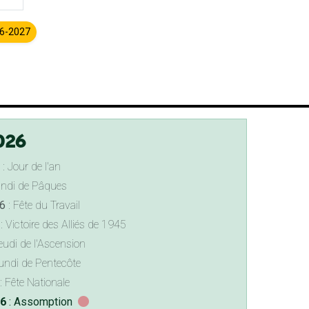
26-2027
026
: Jour de l'an
undi de Pâques
6
: Fête du Travail
: Victoire des Alliés de 1945
eudi de l'Ascension
undi de Pentecôte
: Fête Nationale
26
: Assomption