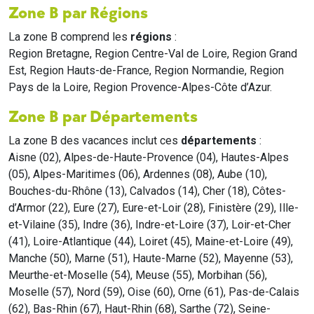
Zone B par Régions
La zone B comprend les
régions
:
Region Bretagne, Region Centre-Val de Loire, Region Grand
Est, Region Hauts-de-France, Region Normandie, Region
Pays de la Loire, Region Provence-Alpes-Côte d’Azur.
Zone B par Départements
La zone B des vacances inclut ces
départements
:
Aisne (02), Alpes-de-Haute-Provence (04), Hautes-Alpes
(05), Alpes-Maritimes (06), Ardennes (08), Aube (10),
Bouches-du-Rhône (13), Calvados (14), Cher (18), Côtes-
d’Armor (22), Eure (27), Eure-et-Loir (28), Finistère (29), Ille-
et-Vilaine (35), Indre (36), Indre-et-Loire (37), Loir-et-Cher
(41), Loire-Atlantique (44), Loiret (45), Maine-et-Loire (49),
Manche (50), Marne (51), Haute-Marne (52), Mayenne (53),
Meurthe-et-Moselle (54), Meuse (55), Morbihan (56),
Moselle (57), Nord (59), Oise (60), Orne (61), Pas-de-Calais
(62), Bas-Rhin (67), Haut-Rhin (68), Sarthe (72), Seine-