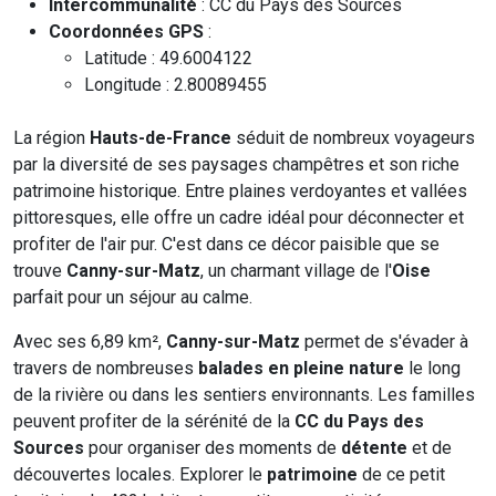
Intercommunalité
: CC du Pays des Sources
Coordonnées GPS
:
Latitude : 49.6004122
Longitude : 2.80089455
La région
Hauts-de-France
séduit de nombreux voyageurs
par la diversité de ses paysages champêtres et son riche
patrimoine historique. Entre plaines verdoyantes et vallées
pittoresques, elle offre un cadre idéal pour déconnecter et
profiter de l'air pur. C'est dans ce décor paisible que se
trouve
Canny-sur-Matz
, un charmant village de l'
Oise
parfait pour un séjour au calme.
Avec ses 6,89 km²,
Canny-sur-Matz
permet de s'évader à
travers de nombreuses
balades en pleine nature
le long
de la rivière ou dans les sentiers environnants. Les familles
peuvent profiter de la sérénité de la
CC du Pays des
Sources
pour organiser des moments de
détente
et de
découvertes locales. Explorer le
patrimoine
de ce petit