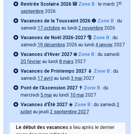
er
Rentrée Scolaire 2026 🎒
Zone B
: le mardi
1
septembre
2026
Vacances de la Toussaint 2026 🎃
Zone B
: du
samedi
17 octobre
au lundi
2 novembre
2026
Vacances de Noël 2026-2027 🎅
Zone B
: du
samedi
19 décembre
2026 au lundi
4 janvier
2027
Vacances d’Hiver 2027 ❄️
Zone B
: du samedi
20 février
au lundi
8 mars
2027
Vacances de Printemps 2027 🌷
Zone B
: du
samedi
17 avril
au lundi
3 mai
2027
Pont de l’Ascension 2027 ✝️
Zone B
: du
mercredi
5 mai
au lundi
10 mai
2027
Vacances d’Été 2027 ☀️
Zone B
: du samedi
3
juillet
au jeudi
2 septembre 2027
Le début des vacances
a lieu après le dernier