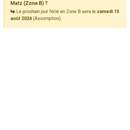
Matz (Zone B) ?
Le prochain jour férié en Zone B sera le
samedi 15
août 2026
(Assomption).