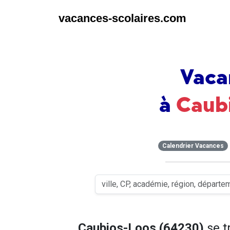
vacances-scolaires.com
Vaca
à
Caub
Calendrier Vacances
Caubios-Loos (64230)
se t