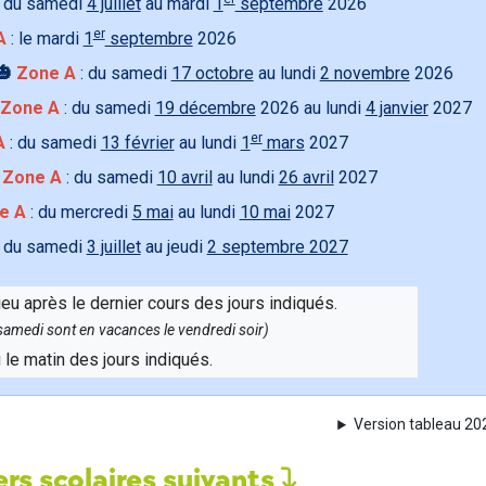
 du samedi
4 juillet
au mardi
1
septembre
2026
er
A
: le mardi
1
septembre
2026
🎃
Zone A
: du samedi
17 octobre
au lundi
2 novembre
2026
Zone A
: du samedi
19 décembre
2026 au lundi
4 janvier
2027
er
A
: du samedi
13 février
au lundi
1
mars
2027

Zone A
: du samedi
10 avril
au lundi
26 avril
2027
e A
: du mercredi
5 mai
au lundi
10 mai
2027
 du samedi
3 juillet
au jeudi
2 septembre 2027
ieu après le dernier cours des jours indiqués.
e samedi sont en vacances le vendredi soir)
u le matin des jours indiqués.
Version tableau 2
rs scolaires suivants