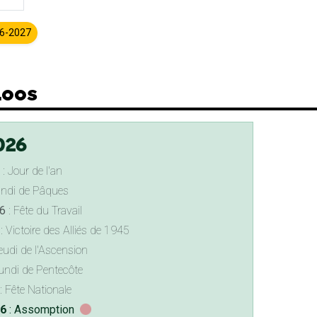
26-2027
Loos
026
: Jour de l'an
undi de Pâques
6
: Fête du Travail
: Victoire des Alliés de 1945
eudi de l'Ascension
undi de Pentecôte
: Fête Nationale
26
: Assomption