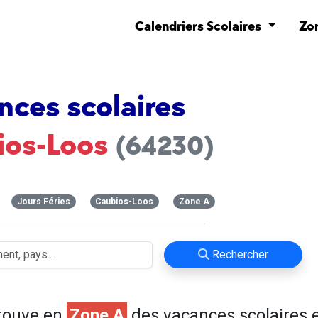
Calendriers Scolaires
Zo
nces scolaires
ios-Loos
(64230)
Jours Féries
Caubios-Loos
Zone A
Rechercher
rouve en
Zone A
des vacances scolaires 