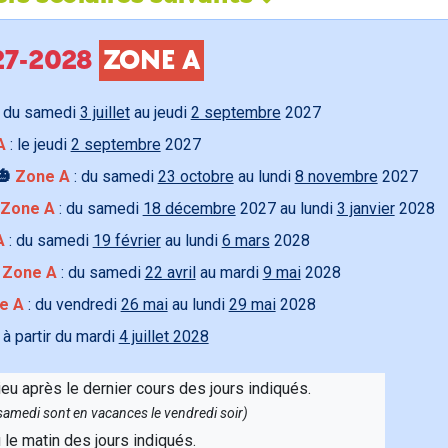
027-2028
ZONE A
 du samedi
3 juillet
au jeudi
2 septembre
2027
A
: le jeudi
2 septembre
2027
🎃
Zone A
: du samedi
23 octobre
au lundi
8 novembre
2027
Zone A
: du samedi
18 décembre
2027 au lundi
3 janvier
2028
A
: du samedi
19 février
au lundi
6 mars
2028

Zone A
: du samedi
22 avril
au mardi
9 mai
2028
e A
: du vendredi
26 mai
au lundi
29 mai
2028
 à partir du mardi
4 juillet 2028
ieu après le dernier cours des jours indiqués.
e samedi sont en vacances le vendredi soir)
u le matin des jours indiqués.