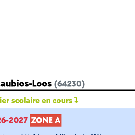
Caubios-Loos
(64230)
er scolaire en cours
026-2027
ZONE A
er