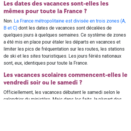
Les dates des vacances sont-elles les
mêmes pour toute la France ?
Non.
La France métropolitaine est divisée en trois zones (A,
B et C)
dont les dates de vacances sont décalées de
quelques jours à quelques semaines. Ce système de zones
a été mis en place pour étaler les départs en vacances et
limiter les pics de fréquentation sur les routes, les stations
de ski et les sites touristiques. Les jours fériés nationaux
sont, eux, identiques pour toute la France.
Les vacances scolaires commencent-elles le
vendredi soir ou le samedi ?
Officiellement, les vacances débutent le samedi selon le
calendrier du ministère. Mais dans les faits, la plupart des
élèves qui n'ont pas cours le samedi sont en vacances dès
le vendredi soir après leur dernier cours. Il est conseillé de
vérifier avec l'établissement scolaire si des cours ont lieu le
samedi matin.