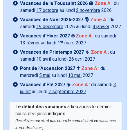
Vacances de la Toussaint 2026 🎃
Zone A
: du
samedi
17 octobre
au lundi
2 novembre
2026
Vacances de Noël 2026-2027 🎅
Zone A
: du
samedi
19 décembre
2026 au lundi
4 janvier
2027
Vacances d’Hiver 2027 ❄️
Zone A
: du samedi
er
13 février
au lundi
1
mars
2027
Vacances de Printemps 2027 🌷
Zone A
: du
samedi
10 avril
au lundi
26 avril
2027
Pont de l’Ascension 2027 ✝️
Zone A
: du
mercredi
5 mai
au lundi
10 mai
2027
Vacances d’Été 2027 ☀️
Zone A
: du samedi
3
juillet
au jeudi
2 septembre 2027
Le début des vacances
a lieu après le dernier
cours des jours indiqués.
(les élèves qui n'ont pas cours le samedi sont en vacances
le vendredi soir)