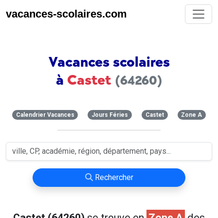
vacances-scolaires.com
Vacances scolaires
à
Castet
(64260)
Calendrier Vacances
Jours Féries
Castet
Zone A
Rechercher
Castet (64260)
se trouve en
Zone A
des