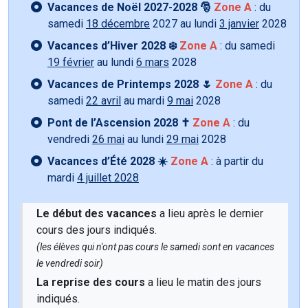
Vacances de Noël 2027-2028 🎅
Zone A
: du
samedi
18 décembre
2027 au lundi
3 janvier
2028
Vacances d’Hiver 2028 ❄️
Zone A
: du samedi
19 février
au lundi
6 mars
2028
Vacances de Printemps 2028 🌷
Zone A
: du
samedi
22 avril
au mardi
9 mai
2028
Pont de l’Ascension 2028 ✝️
Zone A
: du
vendredi
26 mai
au lundi
29 mai
2028
Vacances d’Été 2028 ☀️
Zone A
: à partir du
mardi
4 juillet 2028
Le début des vacances
a lieu après le dernier
cours des jours indiqués.
(les élèves qui n'ont pas cours le samedi sont en vacances
le vendredi soir)
La reprise des cours
a lieu le matin des jours
indiqués.