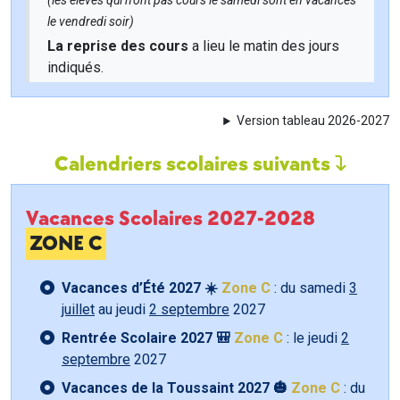
(les élèves qui n'ont pas cours le samedi sont en vacances
le vendredi soir)
La reprise des cours
a lieu le matin des jours
indiqués.
Version tableau 2026-2027
Calendriers scolaires suivants
Vacances Scolaires 2027-2028
ZONE C
Vacances d’Été 2027 ☀️
Zone C
: du samedi
3
juillet
au jeudi
2 septembre
2027
Rentrée Scolaire 2027 🎒
Zone C
: le jeudi
2
septembre
2027
Vacances de la Toussaint 2027 🎃
Zone C
: du