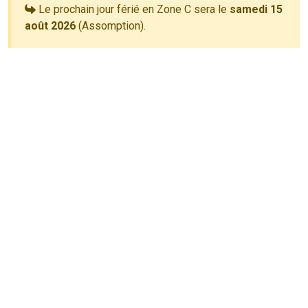
Le prochain jour férié en Zone C sera le
samedi 15
août 2026
(Assomption).