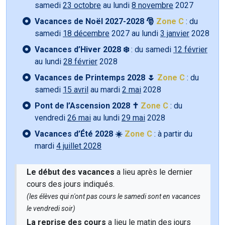
samedi
23 octobre
au lundi
8 novembre
2027
Vacances de Noël 2027-2028 🎅
Zone C
: du
samedi
18 décembre
2027 au lundi
3 janvier
2028
Vacances d’Hiver 2028 ❄️
: du samedi
12 février
au lundi
28 février
2028
Vacances de Printemps 2028 🌷
Zone C
: du
samedi
15 avril
au mardi
2 mai
2028
Pont de l’Ascension 2028 ✝️
Zone C
: du
vendredi
26 mai
au lundi
29 mai
2028
Vacances d’Été 2028 ☀️
Zone C
: à partir du
mardi
4 juillet 2028
Le début des vacances
a lieu après le dernier
cours des jours indiqués.
(les élèves qui n'ont pas cours le samedi sont en vacances
le vendredi soir)
La reprise des cours
a lieu le matin des jours