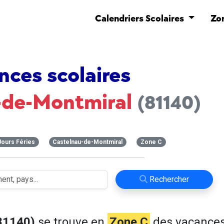
Calendriers Scolaires
Zo
nces scolaires
-de-Montmiral
(81140)
Jours Féries
Castelnau-de-Montmiral
Zone C
Rechercher
81140)
se trouve en
Zone C
des vacance