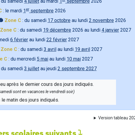
 du samedi
4 juillet
au mardi
1
septembre
2026
er
C
: le mardi
1
septembre
2026
🎃
Zone C
: du samedi
17 octobre
au lundi
2 novembre
2026
Zone C
: du samedi
19 décembre
2026 au lundi
4 janvier
2027
amedi
6 février
au lundi
22 février
2027

Zone C
: du samedi
3 avril
au lundi
19 avril
2027
e C
: du mercredi
5 mai
au lundi
10 mai
2027
 du samedi
3 juillet
au jeudi
2 septembre 2027
ieu après le dernier cours des jours indiqués.
e samedi sont en vacances le vendredi soir)
u le matin des jours indiqués.
Version tableau 2
rs scolaires suivants