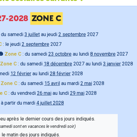
027-2028
ZONE C
 du samedi
3 juillet
au jeudi
2 septembre
2027
C
: le jeudi
2 septembre
2027
🎃
Zone C
: du samedi
23 octobre
au lundi
8 novembre
2027
Zone C
: du samedi
18 décembre
2027 au lundi
3 janvier
2028
amedi
12 février
au lundi
28 février
2028

Zone C
: du samedi
15 avril
au mardi
2 mai
2028
e C
: du vendredi
26 mai
au lundi
29 mai
2028
 à partir du mardi
4 juillet 2028
ieu après le dernier cours des jours indiqués.
e samedi sont en vacances le vendredi soir)
u le matin des jours indiqués.