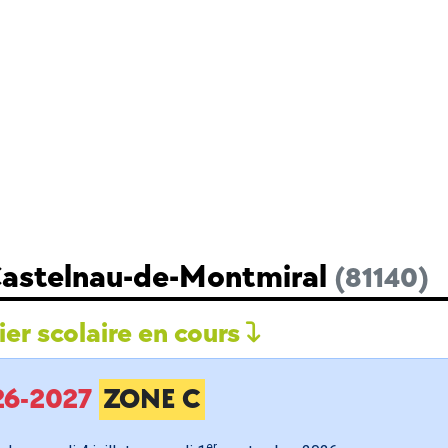
Castelnau-de-Montmiral
(81140)
er scolaire en cours
026-2027
ZONE C
er