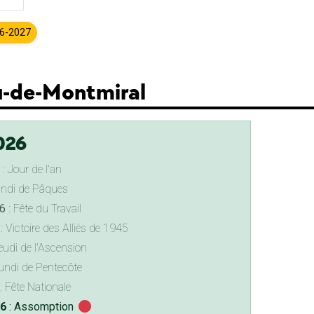
26-2027
au-de-Montmiral
026
: Jour de l'an
undi de Pâques
6
: Fête du Travail
: Victoire des Alliés de 1945
eudi de l'Ascension
undi de Pentecôte
: Fête Nationale
26
: Assomption