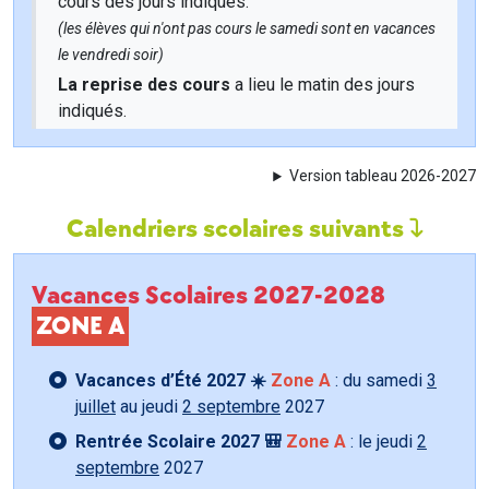
cours des jours indiqués.
(les élèves qui n'ont pas cours le samedi sont en vacances
le vendredi soir)
La reprise des cours
a lieu le matin des jours
indiqués.
Version tableau 2026-2027
Calendriers scolaires suivants
Vacances Scolaires 2027-2028
ZONE A
Vacances d’Été 2027 ☀️
Zone A
: du samedi
3
juillet
au jeudi
2 septembre
2027
Rentrée Scolaire 2027 🎒
Zone A
: le jeudi
2
septembre
2027