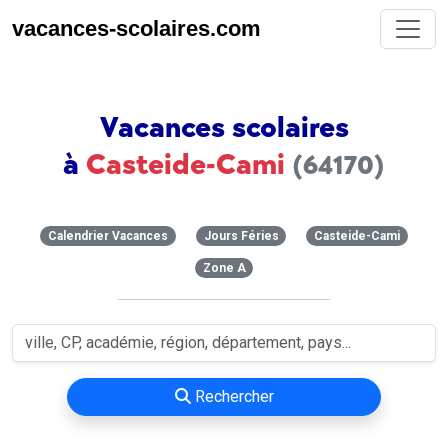
vacances-scolaires.com
Vacances scolaires
à
Casteide-Cami
(64170)
Calendrier Vacances
Jours Féries
Casteide-Cami
Zone A
Rechercher