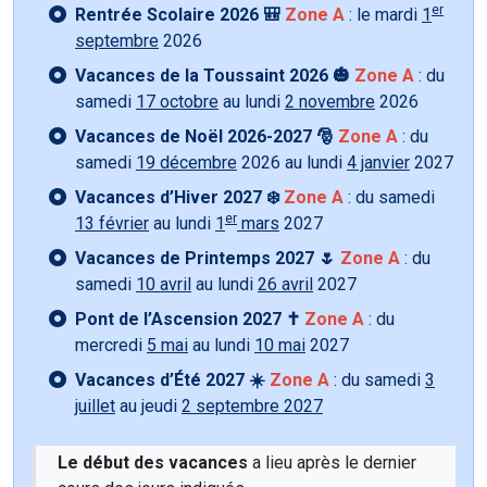
er
Rentrée Scolaire 2026 🎒
Zone A
: le mardi
1
septembre
2026
Vacances de la Toussaint 2026 🎃
Zone A
: du
samedi
17 octobre
au lundi
2 novembre
2026
Vacances de Noël 2026-2027 🎅
Zone A
: du
samedi
19 décembre
2026 au lundi
4 janvier
2027
Vacances d’Hiver 2027 ❄️
Zone A
: du samedi
er
13 février
au lundi
1
mars
2027
Vacances de Printemps 2027 🌷
Zone A
: du
samedi
10 avril
au lundi
26 avril
2027
Pont de l’Ascension 2027 ✝️
Zone A
: du
mercredi
5 mai
au lundi
10 mai
2027
Vacances d’Été 2027 ☀️
Zone A
: du samedi
3
juillet
au jeudi
2 septembre 2027
Le début des vacances
a lieu après le dernier