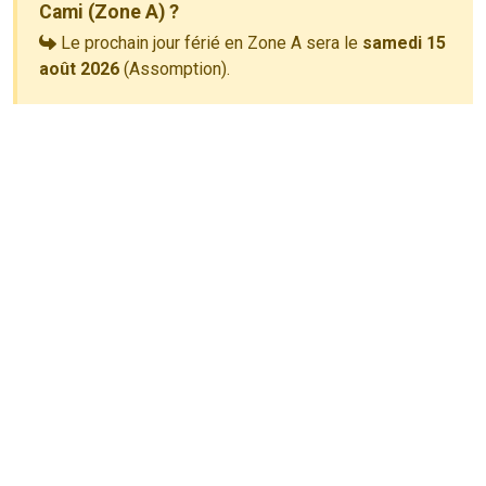
Cami (Zone A) ?
Le prochain jour férié en Zone A sera le
samedi 15
août 2026
(Assomption).