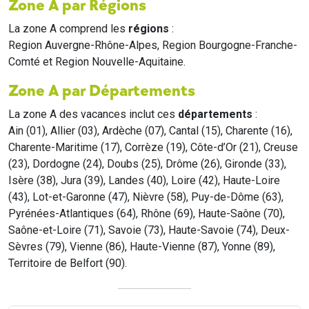
Zone A par Régions
La zone A comprend les
régions
:
Region Auvergne-Rhône-Alpes, Region Bourgogne-Franche-
Comté et Region Nouvelle-Aquitaine.
Zone A par Départements
La zone A des vacances inclut ces
départements
:
Ain (01), Allier (03), Ardèche (07), Cantal (15), Charente (16),
Charente-Maritime (17), Corrèze (19), Côte-d’Or (21), Creuse
(23), Dordogne (24), Doubs (25), Drôme (26), Gironde (33),
Isère (38), Jura (39), Landes (40), Loire (42), Haute-Loire
(43), Lot-et-Garonne (47), Nièvre (58), Puy-de-Dôme (63),
Pyrénées-Atlantiques (64), Rhône (69), Haute-Saône (70),
Saône-et-Loire (71), Savoie (73), Haute-Savoie (74), Deux-
Sèvres (79), Vienne (86), Haute-Vienne (87), Yonne (89),
Territoire de Belfort (90).