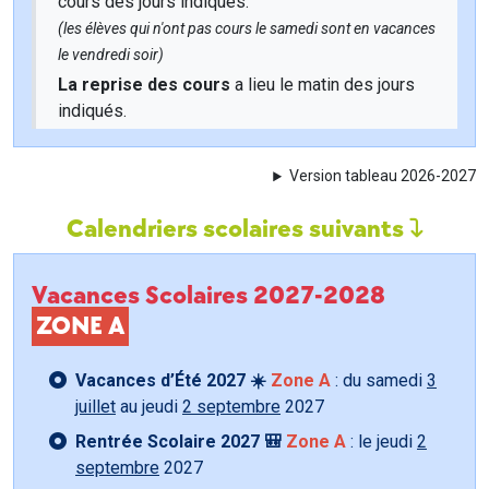
cours des jours indiqués.
(les élèves qui n'ont pas cours le samedi sont en vacances
le vendredi soir)
La reprise des cours
a lieu le matin des jours
indiqués.
Version tableau 2026-2027
Calendriers scolaires suivants
Vacances Scolaires 2027-2028
ZONE A
Vacances d’Été 2027 ☀️
Zone A
: du samedi
3
juillet
au jeudi
2 septembre
2027
Rentrée Scolaire 2027 🎒
Zone A
: le jeudi
2
septembre
2027