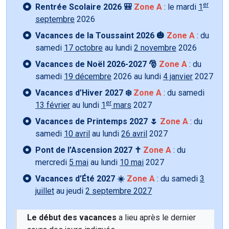
er
Rentrée Scolaire 2026 🎒
Zone A
: le mardi
1
septembre
2026
Vacances de la Toussaint 2026 🎃
Zone A
: du
samedi
17 octobre
au lundi
2 novembre
2026
Vacances de Noël 2026-2027 🎅
Zone A
: du
samedi
19 décembre
2026 au lundi
4 janvier
2027
Vacances d’Hiver 2027 ❄️
Zone A
: du samedi
er
13 février
au lundi
1
mars
2027
Vacances de Printemps 2027 🌷
Zone A
: du
samedi
10 avril
au lundi
26 avril
2027
Pont de l’Ascension 2027 ✝️
Zone A
: du
mercredi
5 mai
au lundi
10 mai
2027
Vacances d’Été 2027 ☀️
Zone A
: du samedi
3
juillet
au jeudi
2 septembre 2027
Le début des vacances
a lieu après le dernier