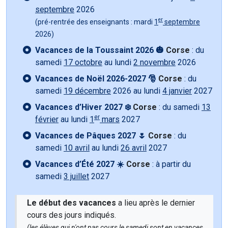
septembre
2026
er
(pré-rentrée des enseignants : mardi
1
septembre
2026)
Vacances de la Toussaint 2026 🎃
Corse
: du
samedi
17 octobre
au lundi
2 novembre
2026
Vacances de Noël 2026-2027 🎅
Corse
: du
samedi
19 décembre
2026 au lundi
4 janvier
2027
Vacances d’Hiver 2027 ❄️
Corse
: du samedi
13
er
février
au lundi
1
mars
2027
Vacances de Pâques 2027 🌷
Corse
: du
samedi
10 avril
au lundi
26 avril
2027
Vacances d’Été 2027 ☀️
Corse
: à partir du
samedi
3 juillet
2027
Le début des vacances
a lieu après le dernier
cours des jours indiqués.
(les élèves qui n'ont pas cours le samedi sont en vacances