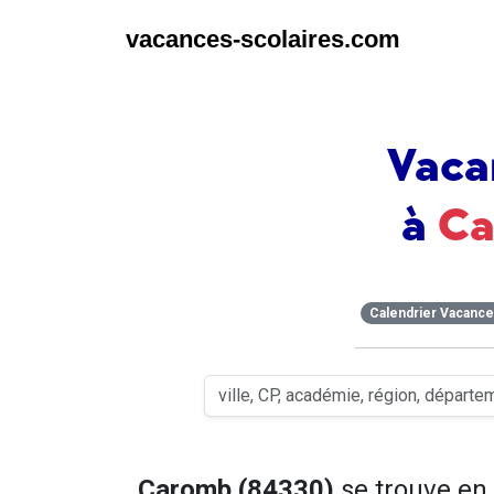
vacances-scolaires.com
Vaca
à
C
Calendrier Vacanc
Caromb (84330)
se trouve en