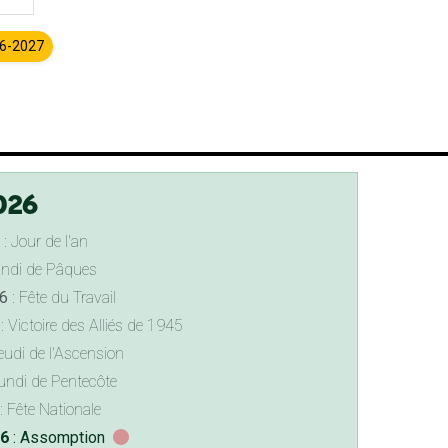
26-2027
026
: Jour de l'an
undi de Pâques
6
: Fête du Travail
: Victoire des Alliés de 1945
eudi de l'Ascension
undi de Pentecôte
: Fête Nationale
26
: Assomption