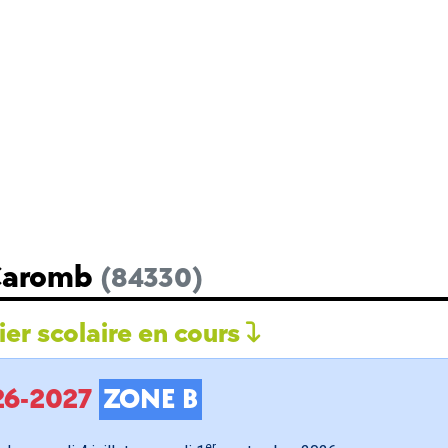
 Caromb
(84330)
er scolaire en cours
026-2027
ZONE B
er