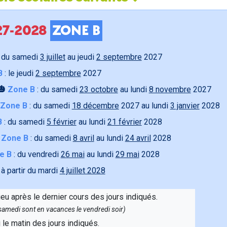
027-2028
ZONE B
 du samedi
3 juillet
au jeudi
2 septembre
2027
B
: le jeudi
2 septembre
2027
🎃
Zone B
: du samedi
23 octobre
au lundi
8 novembre
2027
Zone B
: du samedi
18 décembre
2027 au lundi
3 janvier
2028
B
: du samedi
5 février
au lundi
21 février
2028

Zone B
: du samedi
8 avril
au lundi
24 avril
2028
e B
: du vendredi
26 mai
au lundi
29 mai
2028
 à partir du mardi
4 juillet 2028
ieu après le dernier cours des jours indiqués.
e samedi sont en vacances le vendredi soir)
u le matin des jours indiqués.