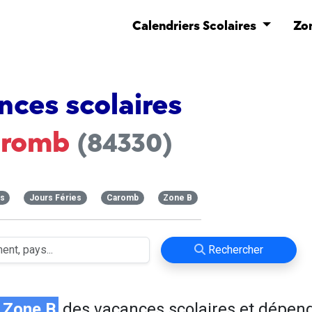
Calendriers Scolaires
Zo
nces scolaires
aromb
(84330)
es
Jours Féries
Caromb
Zone B
Rechercher
Zone B
des vacances scolaires et dépen