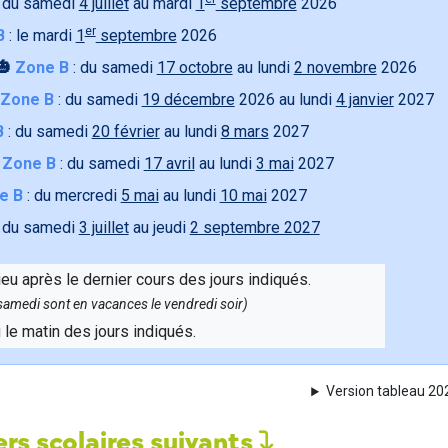
 du samedi
4 juillet
au mardi
1
septembre
2026
er
B
: le mardi
1
septembre
2026
🎃
Zone B
: du samedi
17 octobre
au lundi
2 novembre
2026
Zone B
: du samedi
19 décembre
2026 au lundi
4 janvier
2027
B
: du samedi
20 février
au lundi
8 mars
2027

Zone B
: du samedi
17 avril
au lundi
3 mai
2027
e B
: du mercredi
5 mai
au lundi
10 mai
2027
 du samedi
3 juillet
au jeudi
2 septembre 2027
ieu après le dernier cours des jours indiqués.
e samedi sont en vacances le vendredi soir)
u le matin des jours indiqués.
Version tableau 2
rs scolaires suivants